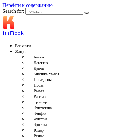
Перейти к содержанию
Search for:
indBook
Все книги
Жанры
Боевик
Детектив
Драма
Мистика/Ужасы
Попаданцы
Проза
Роман
Рассказ
Триллер
Фантастика
Фанфик
Фэнтези
Эротика
Юмор
Разное