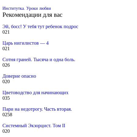
Институтка. Уроки любви
Рекомендации для вас
Эй, босс! У тебя тут ребенок подрос
0
21
Царь нигилистов — 4
0
21
Сотня граней. Тысяча и одна боль.
0
26
Доверие опасно
0
20
Цветоводство для начинающих
0
35
Пари на недотрогу. Часть вторая.
0
258
Системный Экзорцист. Том II
0
20