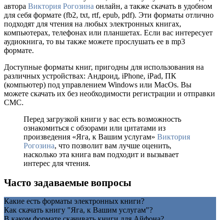
автора
Виктория Рогозина
онлайн, а также скачать в удобном
для себя формате (fb2, txt, rtf, epub, pdf). Эти форматы отлично
подходят для чтения на любых электронных книгах,
компьютерах, телефонах или планшетах. Если вас интересует
аудиокнига, то вы также можете прослушать ее в mp3
формате.
Доступные форматы книг, пригодны для использования на
различных устройствах: Андроид, iPhone, iPad, ПК
(компьютер) под управлением Windows или MacOs. Вы
можете скачать их без необходимости регистрации и отправки
СМС.
Перед загрузкой книги у вас есть возможность
ознакомиться с обзорами или цитатами из
произведения «Яга, к Вашим услугам»
Виктория
Рогозина
, что позволит вам лучше оценить,
насколько эта книга вам подходит и вызывает
интерес для чтения.
Часто задаваемые вопросы
Какие есть форматы электронных книги?
Как скачать книгу "Яга, к Вашим услугам"?
В каком формате скачивать книги для Айфона?