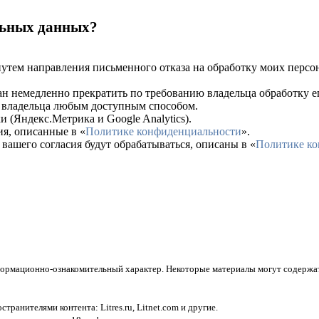
альных данных?
путем направления письменного отказа на обработку моих перс
ан немедленно прекратить по требованию владельца обработку 
ет владельца любым доступным способом.
 (Яндекс.Метрика и Google Analytics).
я, описанные в «
Политике конфиденциальности
».
вашего согласия будут обрабатываться, описаны в «
Политике к
нформационно-ознакомительный характер. Некоторые материалы могут содержат
остранителями контента:
Litres.ru, Litnet.com
и другие.