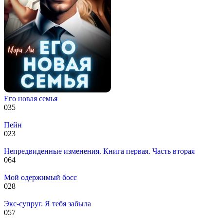
Его новая семья
0
35
Пейн
0
23
Непредвиденные изменения. Книга первая. Часть вторая
0
64
Мой одержимый босс
0
28
Экс-супруг. Я тебя забыла
0
57