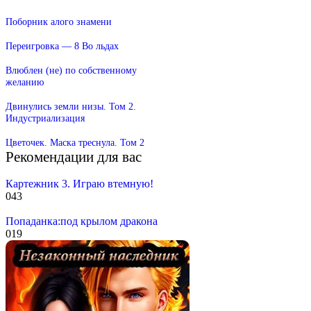
Поборник алого знамени
Переигровка — 8 Во льдах
Влюблен (не) по собственному
желанию
Двинулись земли низы. Том 2.
Индустриализация
Цветочек. Маска треснула. Том 2
Рекомендации для вас
Картежник 3. Играю втемную!
0
43
Попаданка:под крылом дракона
0
19