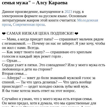
семья мужа" – Алсу Караева
Данное произведение, выпущенное в
2023
году, в
электронном формате на русском языке. Основным
литературным жанром этой книги считается:
Молодежная
проза
,
Современная проза
.
❤️ САМАЯ НИЗКАЯ ЦЕНА ПОДПИСКИ! ❤️
— Мама, а когда приедет папа? — спрашивает мальчик рядом
с незнакомкой. — Почему он нас не заберет. Я уже хочу, чтобы
он жил с нами. Всегда.
— Как зовут твоего папу? — спрашиваю его хриплым
голосом и каждый звук режет горло .
— Орхан…
Сердце ухает в пятки. Это совпадение? Или у моего мужа есть
любовница и дети на стороне?
Вторая семья…
— Айнура? — зовет до боли знакомый мужской голос за
спиной. — Ты что здесь делаешь? — Что здесь вообще
происходит? — цедит холодно сквозь зубы мой муж.
Я бы тоже хотела знать ответ на этот вопрос.
Случайно я узнаю, что у моего мужа есть вторая семья.
Он меня предал, хотя я думала, что мы единственные для