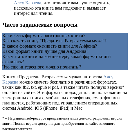
Алсу Караева
, что позволит вам лучше оценить,
насколько эта книга вам подходит и вызывает
интерес для чтения.
Часто задаваемые вопросы
Какие есть форматы электронных книги?
Как скачать книгу "Предатель. Вторая семья мужа"?
В каком формате скачивать книги для Айфона?
Какой формат книги лучше для Андроида?
Как читать книги на компьютере, какой формат книги
скачивать?
Что еще интересного можно почитать ?
Книгу «Предатель. Вторая семья мужа» авторства
Алсу
Караева
можно скачать бесплатно в различных форматах,
таких как fb2, txt, epub и pdf, а также читать полную версию*
онлайн на сайте. Эти форматы подходят для использования на
электронных книгах, мобильных телефонах, смартфонах и
планшетах, работающих под управлением операционных
систем Android, iOS (iPhone, iPad) и Mac.
* – На данном веб-ресурсе представлена лишь демонстрационная версия
книги. Полная версия доступна для приобретения на сайте законного
распространителя.