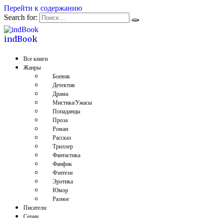
Перейти к содержанию
Search for:
indBook
Все книги
Жанры
Боевик
Детектив
Драма
Мистика/Ужасы
Попаданцы
Проза
Роман
Рассказ
Триллер
Фантастика
Фанфик
Фэнтези
Эротика
Юмор
Разное
Писатели
Серии