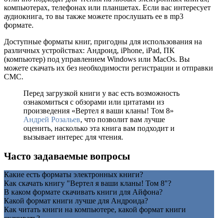
компьютерах, телефонах или планшетах. Если вас интересует
аудиокнига, то вы также можете прослушать ее в mp3
формате.
Доступные форматы книг, пригодны для использования на
различных устройствах: Андроид, iPhone, iPad, ПК
(компьютер) под управлением Windows или MacOs. Вы
можете скачать их без необходимости регистрации и отправки
СМС.
Перед загрузкой книги у вас есть возможность
ознакомиться с обзорами или цитатами из
произведения «Вертел я ваши кланы! Том 8»
Андрей Розальев
, что позволит вам лучше
оценить, насколько эта книга вам подходит и
вызывает интерес для чтения.
Часто задаваемые вопросы
Какие есть форматы электронных книги?
Как скачать книгу "Вертел я ваши кланы! Том 8"?
В каком формате скачивать книги для Айфона?
Какой формат книги лучше для Андроида?
Как читать книги на компьютере, какой формат книги