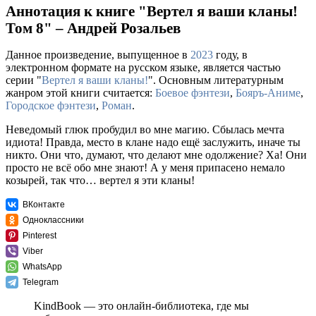
Аннотация к книге "Вертел я ваши кланы!
Том 8" – Андрей Розальев
Данное произведение, выпущенное в
2023
году, в
электронном формате на русском языке, является частью
серии "
Вертел я ваши кланы!
". Основным литературным
жанром этой книги считается:
Боевое фэнтези
,
Бояръ-Аниме
,
Городское фэнтези
,
Роман
.
Неведомый глюк пробудил во мне магию. Сбылась мечта
идиота! Правда, место в клане надо ещё заслужить, иначе ты
никто. Они что, думают, что делают мне одолжение? Ха! Они
просто не всё обо мне знают! А у меня припасено немало
козырей, так что… вертел я эти кланы!
ВКонтакте
Одноклассники
Pinterest
Viber
WhatsApp
Telegram
KindBook — это онлайн-библиотека, где мы