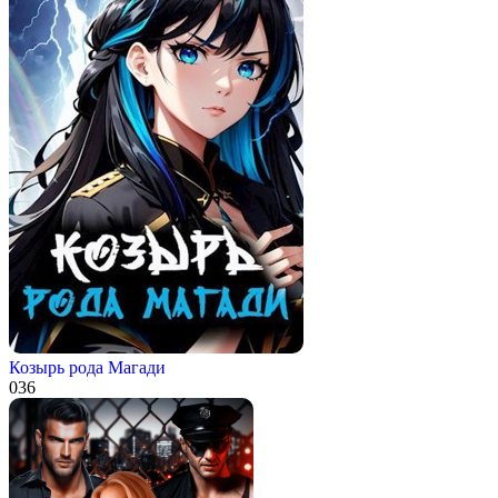
Козырь рода Магади
0
36