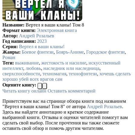
Название:
Вертел я ваши кланы! Том 8
Формат книги:
Электронная книга
Автор:
Андрей Розальев
Год написания:
2023
Серия:
Вертел я ваши кланы!
Жанры:
Боевое фэнтези
,
Бояръ-Аниме
,
Городское фэнтези
,
Роман
Теги:
выживание
,
жестокость и насилие
,
искусственный
интеллект
,
любовь
,
наследник или наследница
,
сверхспособности
,
техномагия
,
технофэнтези
,
хочешь сделать
хорошо убей всех врагов сам
Оцените книгу:
Читать книгу онлайн
Оставить комментарий
Приветствуем вас на странице обзора книги под названием
"Вертел я ваши кланы! Том 8" от автора
Андрей Розальев
.
Здесь вы найдете аннотацию и краткое содержание
выбранной книги. Отзывы и оценки читателей помогут вам
сделать свой выбор. После прочтения вы также сможете
оставить свой обзор и помочь другим читателям.