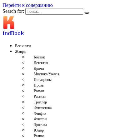
Перейти к содержанию
Search for:
indBook
Все книги
Жанры
Боевик
Детектив
Драма
Мистика/Ужасы
Попаданцы
Проза
Роман
Рассказ
Триллер
Фантастика
Фанфик
Фэнтези
Эротика
Юмор
Разное