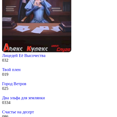
Лицедей Её Высочества
0
32
Твой плен
0
19
Город Ветров
0
25
Два эльфа для землянки
0
334
Счастье на десерт
0
86