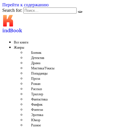
Перейти к содержанию
Search for:
indBook
Все книги
Жанры
Боевик
Детектив
Драма
Мистика/Ужасы
Попаданцы
Проза
Роман
Рассказ
Триллер
Фантастика
Фанфик
Фэнтези
Эротика
Юмор
Разное