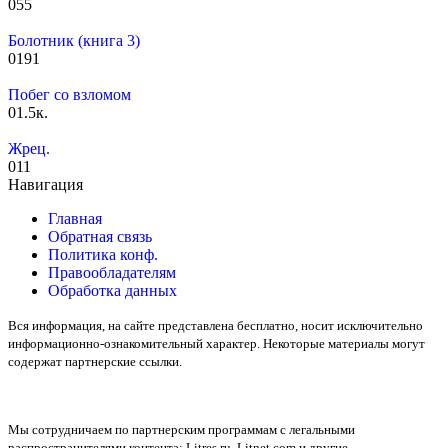
0
55
Болотник (книга 3)
0
191
Побег со взломом
0
1.5к.
Жрец.
0
11
Навигация
Главная
Обратная связь
Политика конф.
Правообладателям
Обработка данных
Вся информация, на сайте представлена бесплатно, носит исключительно
информационно-ознакомительный характер. Некоторые материалы могут
содержат партнерские ссылки.
Мы сотрудничаем по партнерским программам с легальными
распространителями контента:
Litres.ru, Litnet.com
и другие.