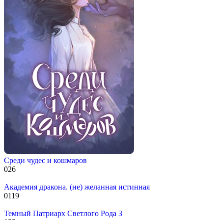
Среди чудес и кошмаров
0
26
Академия дракона. (не) желанная истинная
0
119
Темный Патриарх Светлого Рода 3