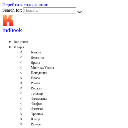
Перейти к содержанию
Search for:
indBook
Все книги
Жанры
Боевик
Детектив
Драма
Мистика/Ужасы
Попаданцы
Проза
Роман
Рассказ
Триллер
Фантастика
Фанфик
Фэнтези
Эротика
Юмор
Разное