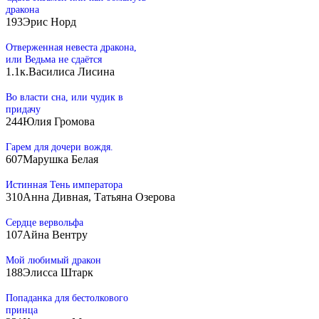
дракона
193
Эрис Норд
Отверженная невеста дракона,
или Ведьма не сдаётся
1.1к.
Василиса Лисина
Во власти сна, или чудик в
придачу
244
Юлия Громова
Гарем для дочери вождя.
607
Марушка Белая
Истинная Тень императора
310
Анна Дивная, Татьяна Озерова
Сердце вервольфа
107
Айна Вентру
Мой любимый дракон
188
Элисса Штарк
Попаданка для бестолкового
принца