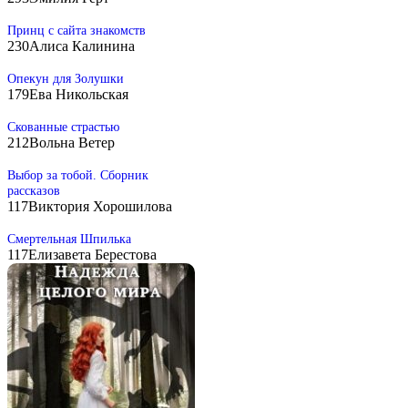
Принц с сайта знакомств
230
Алиса Калинина
Опекун для Золушки
179
Ева Никольская
Скованные страстью
212
Вольна Ветер
Выбор за тобой. Сборник
рассказов
117
Виктория Хорошилова
Смертельная Шпилька
117
Елизавета Берестова