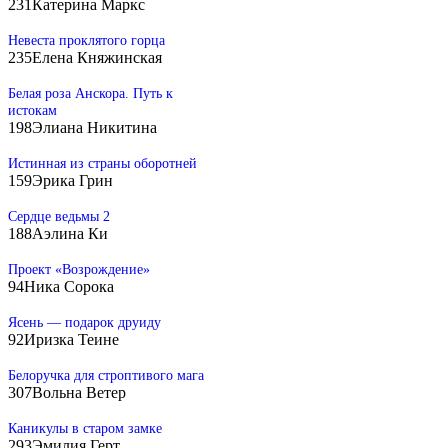
231
Катерина Маркс
Невеста проклятого горца
235
Елена Княжинская
Белая роза Анскора. Путь к
истокам
198
Элиана Никитина
Истинная из страны оборотней
159
Эрика Грин
Сердце ведьмы 2
188
Аэлина Ки
Проект «Возрождение»
94
Ника Сорока
Ясень — подарок друиду
92
Иризка Теине
Белоручка для строптивого мага
307
Вольна Ветер
Каникулы в старом замке
293
Эмилия Герт