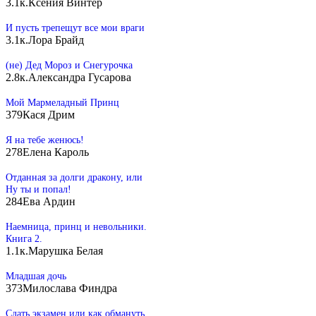
3.1к.
Ксения Винтер
И пусть трепещут все мои враги
3.1к.
Лора Брайд
(не) Дед Мороз и Снегурочка
2.8к.
Александра Гусарова
Мой Мармеладный Принц
379
Кася Дрим
Я на тебе женюсь!
278
Елена Кароль
Отданная за долги дракону, или
Ну ты и попал!
284
Ева Ардин
Наемница, принц и невольники.
Книга 2.
1.1к.
Марушка Белая
Младшая дочь
373
Милослава Финдра
Сдать экзамен или как обмануть