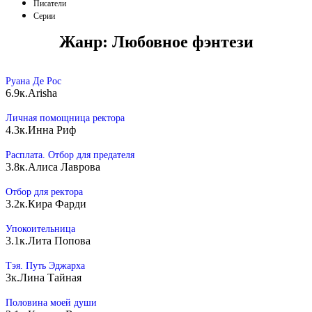
Писатели
Серии
Жанр:
Любовное фэнтези
Руана Де Рос
6.9к.
Arisha
Личная помощница ректора
4.3к.
Инна Риф
Расплата. Отбор для предателя
3.8к.
Алиса Лаврова
Отбор для ректора
3.2к.
Кира Фарди
Упокоительница
3.1к.
Лита Попова
Тэя. Путь Эджарха
3к.
Лина Тайная
Половина моей души