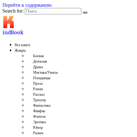
Перейти к содержанию
Search for:
indBook
Все книги
Жанры
Боевик
Детектив
Драма
Мистика/Ужасы
Попаданцы
Проза
Роман
Рассказ
Триллер
Фантастика
Фанфик
Фэнтези
Эротика
Юмор
Разное