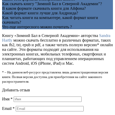
Как скачать книгу "Зимний Бал в Северной Академии"?
В каком формате скачивать книги для Айфона?
Какой формат книги лучше для Андроида?
Как читать книги на компьютере, какой формат книги
скачивать?
Что еще интересного можно почитать ?
Книгу «Зимний Бал в Северной Академии» авторства
Sandra
Hartly
можно скачать бесплатно в различных форматах, таких
как fb2, txt, epub и pdf, а также читать полную версию* онлайн
на сайте. Эти форматы подходят для использования на
электронных книгах, мобильных телефонах, смартфонах и
планшетах, работающих под управлением операционных
систем Android, iOS (iPhone, iPad) и Mac.
* – На данном веб-ресурсе представлена лишь демонстрационная версия
книги. Полная версия доступна для приобретения на сайте законного
распространителя.
Добавить отзыв
Имя
*
Email
*