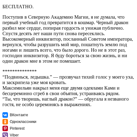
БЕСПЛАТНО.
Поступив в Северную Академию Магии, я не думала, что
первый учебный год превратится в кошмар. Черный дракон
разбил мое сердце, попирая гордость и унижая публично.
Спустя десять лет наши пути снова пересеклись.
Высокомерный инквизитор, посланный Советом императора,
вернулся, чтобы разрушить мой мир, пошатнуть землю под
ногами и лишить всего, что было дорого. Но не в этот раз,
господин инквизитор. Я буду бороться за свою жизнь, и ни
один дракон мне в этом не помешает.
**************
“Подвинься, ледышка.” — прозвучал тихий голос у моего уха,
и заскрипела уже моя кровать.
Максимильян накрыл меня еще двумя одеялами Ками и
бесцеремонно сгреб в свои объятия, устраиваясь рядом.
“Ты, что творишь, наглый дракон?” — обругала я незваного
гостя, не особо церемонясь в выражениях.
ВКонтакте
Одноклассники
Pinterest
Viber