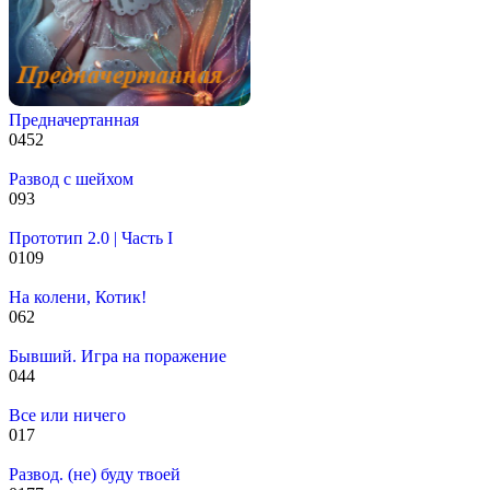
Предначертанная
0
452
Развод с шейхом
0
93
Прототип 2.0 | Часть I
0
109
На колени, Котик!
0
62
Бывший. Игра на поражение
0
44
Все или ничего
0
17
Развод. (не) буду твоей