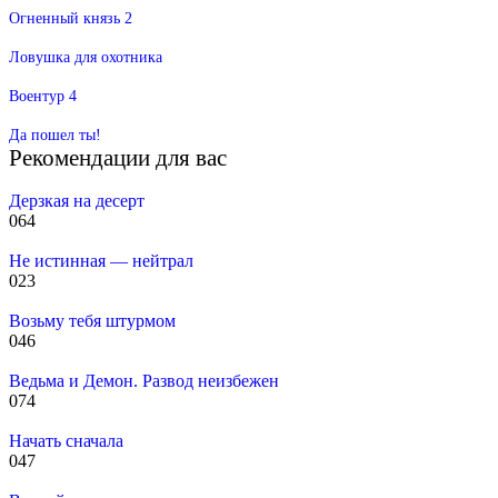
Огненный князь 2
Ловушка для охотника
Воентур 4
Да пошел ты!
Рекомендации для вас
Дерзкая на десерт
0
64
Не истинная — нейтрал
0
23
Возьму тебя штурмом
0
46
Ведьма и Демон. Развод неизбежен
0
74
Начать сначала
0
47