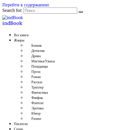
Перейти к содержанию
Search for:
indBook
Все книги
Жанры
Боевик
Детектив
Драма
Мистика/Ужасы
Попаданцы
Проза
Роман
Рассказ
Триллер
Фантастика
Фанфик
Фэнтези
Эротика
Юмор
Разное
Писатели
Серии