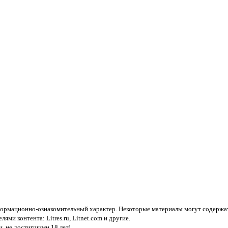
нформационно-ознакомительный характер. Некоторые материалы могут содержат
елями контента:
Litres.ru, Litnet.com
и другие.
, не достигшими 18 лет!