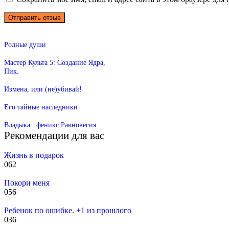
Родные души
Мастер Культа 5: Создание Ядра,
Пик.
Измена, или (не)убивай!
Его тайные наследники
Владыка : феникс Равновесия
Рекомендации для вас
Жизнь в подарок
0
62
Покори меня
0
56
Ребенок по ошибке. +1 из прошлого
0
36