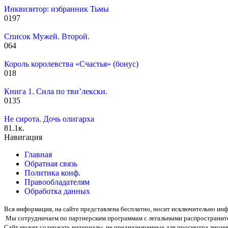
Инквизитор: избранник Тьмы
0
197
Список Мужей. Второй.
0
64
Король королевства «Счастья» (бонус)
0
18
Книга 1. Сила по тви’лекски.
0
135
Не сирота. Дочь олигарха
8
1.1к.
Навигация
Главная
Обратная связь
Политика конф.
Правообладателям
Обработка данных
Вся информация, на сайте представлена бесплатно, носит исключительно и
Мы сотрудничаем по партнерским программам с легальными распространит
Сайт может содержать материалы, не предназначенные для просмотра лицами