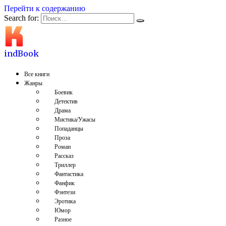
Перейти к содержанию
Search for:
indBook
Все книги
Жанры
Боевик
Детектив
Драма
Мистика/Ужасы
Попаданцы
Проза
Роман
Рассказ
Триллер
Фантастика
Фанфик
Фэнтези
Эротика
Юмор
Разное