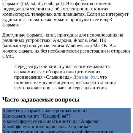
формате (fb2, txt, rtf, epub, pdf). Эти форматы отлично
подходят для чтения на любых электронных книгах,
компьютерах, телефонах или планшетах. Если вас интересует
аудиокнига, то вы также можете прослушать ее в mp3
формате.
Доступные форматы книг, пригодны для использования на
различных устройствах: Андроид, iPhone, iPad, ПК
(компьютер) под управлением Windows или MacOs. Вы
можете скачать их без необходимости регистрации и отправки
СМС.
Перед загрузкой книги у вас есть возможность
ознакомиться с обзорами или цитатами из
произведения «Сладкий яд»
Дриана Фэл
, что
позволит вам лучше оценить, насколько эта книга
вам подходит и вызывает интерес для чтения.
Часто задаваемые вопросы
Какие есть форматы электронных книги?
Как скачать книгу "Сладкий яд"?
В каком формате скачивать книги для Айфона?
Какой формат книги лучше для Андроида?
Как читать книги на компьютере, какой формат книги