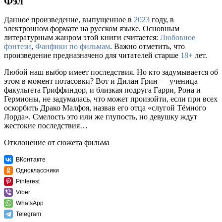
Фэл
Данное произведение, выпущенное в
2023
году, в
электронном формате на русском языке. Основным
литературным жанром этой книги считается:
Любовное
фэнтези
,
Фанфики по фильмам
. Важно отметить, что
произведение предназначено для читателей старше
18+
лет.
Любой наш выбор имеет последствия. Но кто задумывается об
этом в момент потасовки? Вот и Дилан Грин — ученица
факультета Гриффиндор, и близкая подруга Гарри, Рона и
Гермионы, не задумалась, что может произойти, если при всех
оскорбить Драко Малфоя, назвав его отца «слугой Тёмного
Лорда». Смелость это или же глупость, но девушку ждут
жестокие последствия…
Отклонение от сюжета фильма
ВКонтакте
Одноклассники
Pinterest
Viber
WhatsApp
Telegram