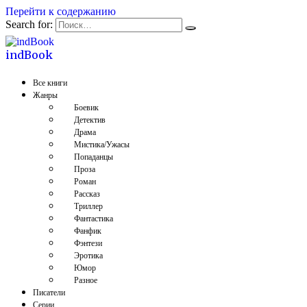
Перейти к содержанию
Search for:
indBook
Все книги
Жанры
Боевик
Детектив
Драма
Мистика/Ужасы
Попаданцы
Проза
Роман
Рассказ
Триллер
Фантастика
Фанфик
Фэнтези
Эротика
Юмор
Разное
Писатели
Серии