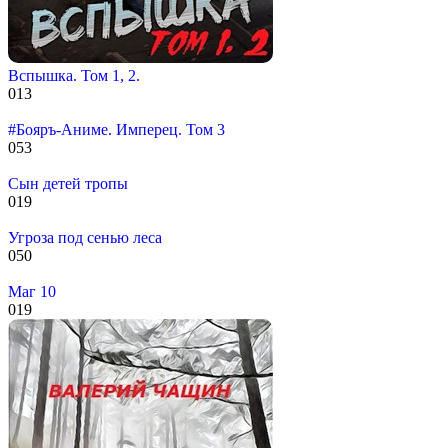
Вспышка. Том 1, 2.
0
13
#Бояръ-Аниме. Имперец. Том 3
0
53
Сын детей тропы
0
19
Угроза под сенью леса
0
50
Маг 10
0
19