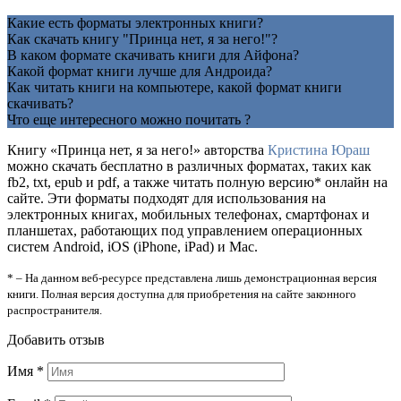
Какие есть форматы электронных книги?
Как скачать книгу "Принца нет, я за него!"?
В каком формате скачивать книги для Айфона?
Какой формат книги лучше для Андроида?
Как читать книги на компьютере, какой формат книги
скачивать?
Что еще интересного можно почитать ?
Книгу «Принца нет, я за него!» авторства
Кристина Юраш
можно скачать бесплатно в различных форматах, таких как
fb2, txt, epub и pdf, а также читать полную версию* онлайн на
сайте. Эти форматы подходят для использования на
электронных книгах, мобильных телефонах, смартфонах и
планшетах, работающих под управлением операционных
систем Android, iOS (iPhone, iPad) и Mac.
* – На данном веб-ресурсе представлена лишь демонстрационная версия
книги. Полная версия доступна для приобретения на сайте законного
распространителя.
Добавить отзыв
Имя
*