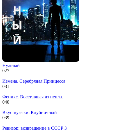
Нужный
0
27
Измена. Серебряная Принцесса
0
31
Феникс. Восставшая из пепла.
0
40
Вкус музыки: Клубничный
0
39
Ревизор: возвращение в СССР 3