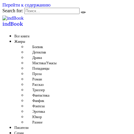
Перейти к содержанию
Search for:
indBook
Все книги
Жанры
Боевик
Детектив
Драма
Мистика/Ужасы
Попаданцы
Проза
Роман
Рассказ
Триллер
Фантастика
Фанфик
Фэнтези
Эротика
Юмор
Разное
Писатели
Серии