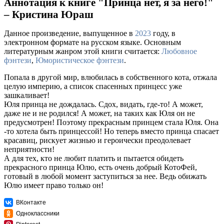
Аннотация к книге "Принца нет, я за него!"
– Кристина Юраш
Данное произведение, выпущенное в
2023
году, в
электронном формате на русском языке. Основным
литературным жанром этой книги считается:
Любовное
фэнтези
,
Юмористическое фэнтези
.
Попала в другой мир, влюбилась в собственного кота, отжала
целую империю, а список спасенных принцесс уже
зашкаливает!
Юля принца не дождалась. Сдох, видать, где-то! А может,
даже не и не родился! А может, на таких как Юля он не
предусмотрен! Поэтому прекрасным принцем стала Юля. Она
-то хотела быть принцессой! Но теперь вместо принца спасает
красавиц, рискует жизнью и героически преодолевает
неприятности!
А для тех, кто не любит платить и пытается обидеть
прекрасного принца Юлю, есть очень добрый КотоФей,
готовый в любой момент заступиться за нее. Ведь обижать
Юлю имеет право только он!
ВКонтакте
Одноклассники