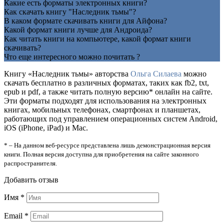
Какие есть форматы электронных книги?
Как скачать книгу "Наследник тьмы"?
В каком формате скачивать книги для Айфона?
Какой формат книги лучше для Андроида?
Как читать книги на компьютере, какой формат книги
скачивать?
Что еще интересного можно почитать ?
Книгу «Наследник тьмы» авторства
Ольга Силаева
можно
скачать бесплатно в различных форматах, таких как fb2, txt,
epub и pdf, а также читать полную версию* онлайн на сайте.
Эти форматы подходят для использования на электронных
книгах, мобильных телефонах, смартфонах и планшетах,
работающих под управлением операционных систем Android,
iOS (iPhone, iPad) и Mac.
* – На данном веб-ресурсе представлена лишь демонстрационная версия
книги. Полная версия доступна для приобретения на сайте законного
распространителя.
Добавить отзыв
Имя
*
Email
*