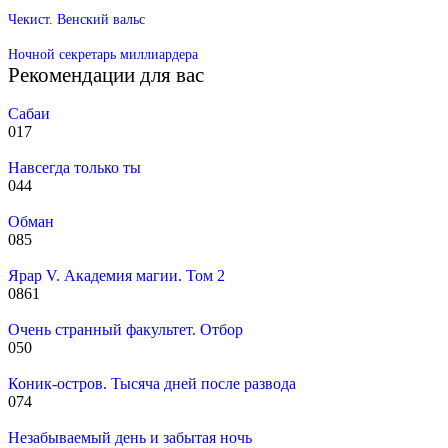
Чекист. Венский вальс
Ночной секретарь миллиардера
Рекомендации для вас
Сабаи
0
17
Навсегда только ты
0
44
Обман
0
85
Ярар V. Академия магии. Том 2
0
861
Очень странный факультет. Отбор
0
50
Коник-остров. Тысяча дней после развода
0
74
Незабываемый день и забытая ночь