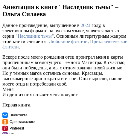
Аннотация к книге "Наследник тьмы" –
Ольга Силаева
Данное произведение, выпущенное в
2023
году, в
электронном формате на русском языке, является частью
серии "
Наследник тьмы
". Основным литературным жанром
этой книги считается:
Любовное фэнтези
,
Приключенческое
фэнтези
.
Вскоре после моего рождения отец проиграл меня в карты
приспешникам всемогущего Тёмного Магистра. К счастью,
они были побеждены, а мы с отцом зажили тихой жизнью.
Но у тёмных магов остались сыновья. Красавцы,
высокомерные аристократы и изгои. Они выросли, нашли
моего отца и потребовали своё.
Меня.
И один из них вот-вот меня получит.
Первая книга.
ВКонтакте
Одноклассники
Pinterest