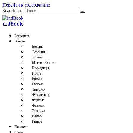
Перейти к содержанию
Search for:
indBook
Все книги
Жанры
Боевик
Детектив
Драма
Мистика/Ужасы
Попаданцы
Проза
Роман
Рассказ
Триллер
Фантастика
Фанфик
Фэнтези
Эротика
Юмор
Разное
Писатели
Серии