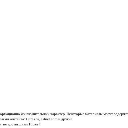
нформационно-ознакомительный характер. Некоторые материалы могут содержат
елями контента:
Litres.ru, Litnet.com
и другие.
, не достигшими 18 лет!