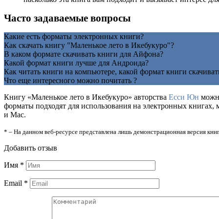
Часто задаваемые вопросы
Какие есть форматы электронных книги?
Как скачать книгу "Маленькое лето в Икебукуро"?
В каком формате скачивать книги для Айфона?
Какой формат книги лучше для Андроида?
Как читать книги на компьютере, какой формат книги скачиват
Что еще интересного можно почитать ?
Книгу «Маленькое лето в Икебукуро» авторства
Есси Юн
можно
форматы подходят для использования на электронных книгах, 
и Mac.
* – На данном веб-ресурсе представлена лишь демонстрационная версия книг
Добавить отзыв
Имя
*
Email
*