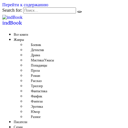
Перейти к содержанию
Search for:
indBook
Все книги
Жанры
Боевик
Детектив
Драма
Мистика/Ужасы
Попаданцы
Проза
Роман
Рассказ
Триллер
Фантастика
Фанфик
Фэнтези
Эротика
Юмор
Разное
Писатели
Серии