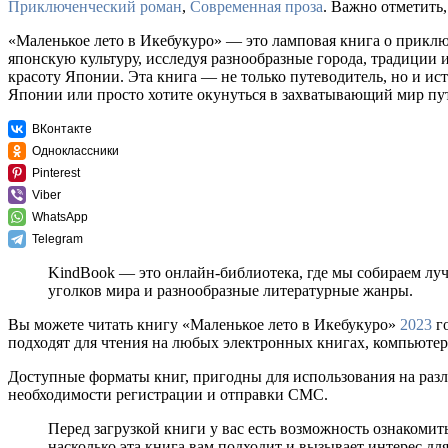
Приключенческий роман
,
Современная проза
. Важно отметить
«Маленькое лето в Икебукуро» — это ламповая книга о прикл
японскую культуру, исследуя разнообразные города, традиции 
красоту Японии. Эта книга — не только путеводитель, но и ис
Японии или просто хотите окунуться в захватывающий мир пут
ВКонтакте
Одноклассники
Pinterest
Viber
WhatsApp
Telegram
KindBook — это онлайн-библиотека, где мы собираем лу
уголков мира и разнообразные литературные жанры.
Вы можете читать книгу «Маленькое лето в Икебукуро»
2023
го
подходят для чтения на любых электронных книгах, компьютера
Доступные форматы книг, пригодны для использования на разл
необходимости регистрации и отправки СМС.
Перед загрузкой книги у вас есть возможность ознакоми
насколько эта книга вам подходит и вызывает интерес для