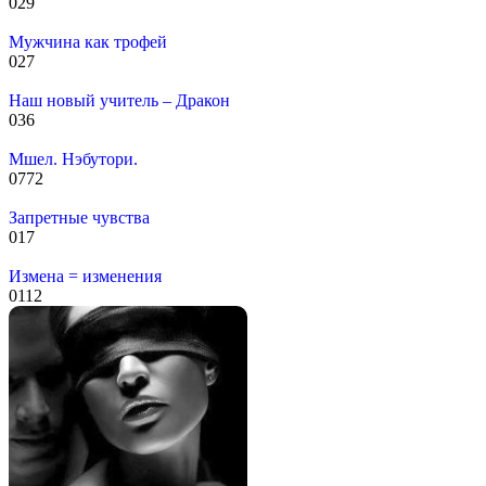
0
29
Мужчина как трофей
0
27
Наш новый учитель – Дракон
0
36
Мшел. Нэбутори.
0
772
Запретные чувства
0
17
Измена = изменения
0
112