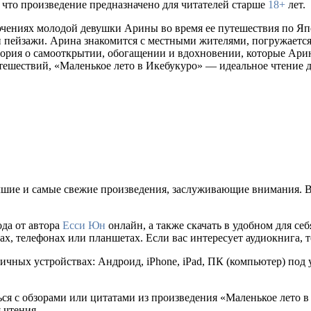
, что произведение предназначено для читателей старше
18+
лет.
ючениях молодой девушки Арины во время ее путешествия по Яп
и пейзажи. Арина знакомится с местными жителями, погружается
тория о самооткрытии, обогащении и вдохновении, которые Арин
ешествий, «Маленькое лето в Икебукуро» — идеальное чтение д
чшие и самые свежие произведения, заслуживающие внимания. В
да от автора
Есси Юн
онлайн, а также скачать в удобном для себя 
х, телефонах или планшетах. Если вас интересует аудиокнига, т
ичных устройствах: Андроид, iPhone, iPad, ПК (компьютер) под
ться с обзорами или цитатами из произведения «Маленькое лето 
 чтения.