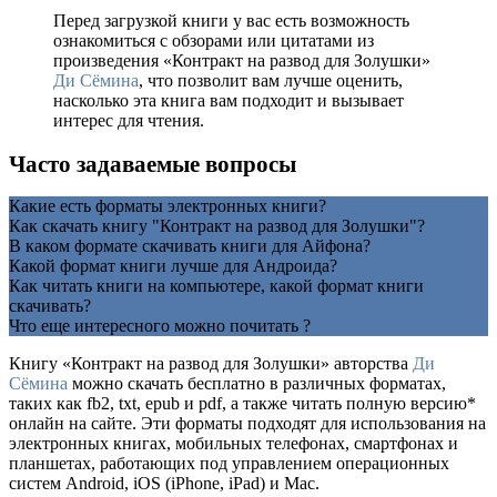
Перед загрузкой книги у вас есть возможность
ознакомиться с обзорами или цитатами из
произведения «Контракт на развод для Золушки»
Ди Сёмина
, что позволит вам лучше оценить,
насколько эта книга вам подходит и вызывает
интерес для чтения.
Часто задаваемые вопросы
Какие есть форматы электронных книги?
Как скачать книгу "Контракт на развод для Золушки"?
В каком формате скачивать книги для Айфона?
Какой формат книги лучше для Андроида?
Как читать книги на компьютере, какой формат книги
скачивать?
Что еще интересного можно почитать ?
Книгу «Контракт на развод для Золушки» авторства
Ди
Сёмина
можно скачать бесплатно в различных форматах,
таких как fb2, txt, epub и pdf, а также читать полную версию*
онлайн на сайте. Эти форматы подходят для использования на
электронных книгах, мобильных телефонах, смартфонах и
планшетах, работающих под управлением операционных
систем Android, iOS (iPhone, iPad) и Mac.