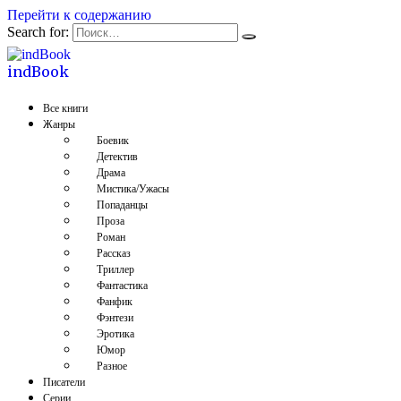
Перейти к содержанию
Search for:
indBook
Все книги
Жанры
Боевик
Детектив
Драма
Мистика/Ужасы
Попаданцы
Проза
Роман
Рассказ
Триллер
Фантастика
Фанфик
Фэнтези
Эротика
Юмор
Разное
Писатели
Серии