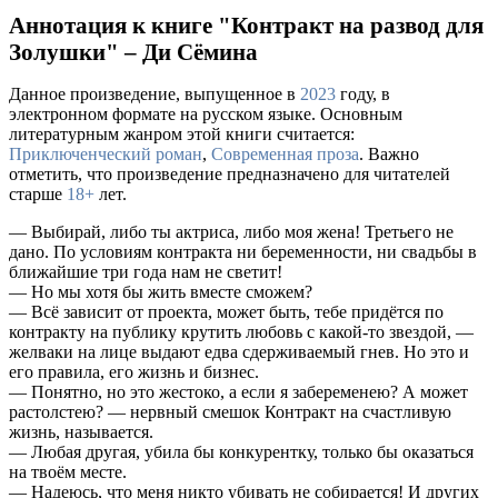
Аннотация к книге "Контракт на развод для
Золушки" – Ди Сёмина
Данное произведение, выпущенное в
2023
году, в
электронном формате на русском языке. Основным
литературным жанром этой книги считается:
Приключенческий роман
,
Современная проза
. Важно
отметить, что произведение предназначено для читателей
старше
18+
лет.
— Выбирай, либо ты актриса, либо моя жена! Третьего не
дано. По условиям контракта ни беременности, ни свадьбы в
ближайшие три года нам не светит!
— Но мы хотя бы жить вместе сможем?
— Всё зависит от проекта, может быть, тебе придётся по
контракту на публику крутить любовь с какой-то звездой, —
желваки на лице выдают едва сдерживаемый гнев. Но это и
его правила, его жизнь и бизнес.
— Понятно, но это жестоко, а если я забеременею? А может
растолстею? — нервный смешок Контракт на счастливую
жизнь, называется.
— Любая другая, убила бы конкурентку, только бы оказаться
на твоём месте.
— Надеюсь, что меня никто убивать не собирается! И других