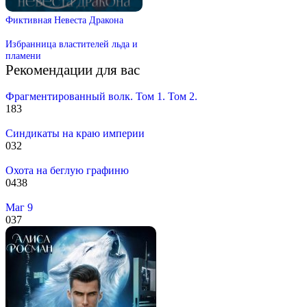
Фиктивная Невеста Дракона
Избранница властителей льда и
пламени
Рекомендации для вас
Фрагментированный волк. Том 1. Том 2.
1
83
Синдикаты на краю империи
0
32
Охота на беглую графиню
0
438
Маг 9
0
37