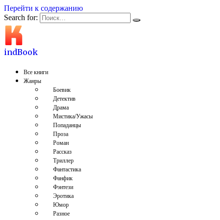
Перейти к содержанию
Search for:
indBook
Все книги
Жанры
Боевик
Детектив
Драма
Мистика/Ужасы
Попаданцы
Проза
Роман
Рассказ
Триллер
Фантастика
Фанфик
Фэнтези
Эротика
Юмор
Разное