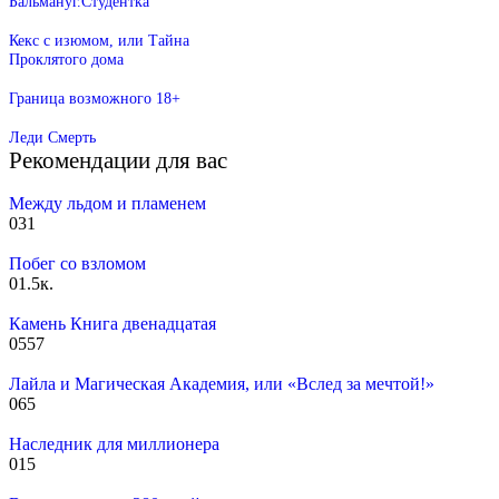
Бальмануг.Студентка
Кекс с изюмом, или Тайна
Проклятого дома
Граница возможного 18+
Леди Смерть
Рекомендации для вас
Между льдом и пламенем
0
31
Побег со взломом
0
1.5к.
Камень Книга двенадцатая
0
557
Лайла и Магическая Академия, или «Вслед за мечтой!»
0
65
Наследник для миллионера
0
15