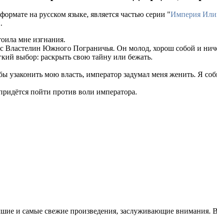
формате на русском языке, является частью серии "
Империя Или
и
.
тоила мне изгнания.
с Властелин Южного Пограничья. Он молод, хорош собой и ничег
гкий выбор: раскрыть свою тайну или бежать.
 узаконить мою власть, император задумал меня женить. Я соби
и придётся пойти против воли императора.
чшие и самые свежие произведения, заслуживающие внимания. В