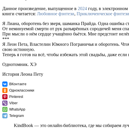
Данное произведение, выпущенное в
2024
году, в электронном 
книги считается:
Любовное фэнтези
,
Приключенческое фэнтез
Я Лиана, оборотень без зверя, шаманка Прайда. Одна ошибка с
От неминуемой смерти от рук разъярённых сородичей меня спа
При мысли о нём сердце учащённо бьётся. Мне предстоит нелё
***
Я Леон Пета, Властелин Южного Пограничья и оборотень. Чтобы
свою истинную.
Теперь я готов на всё, чтобы избежать этой свадьбы, даже есл
Однотомник. ХЭ
История Леона Пету
ВКонтакте
Одноклассники
Pinterest
Viber
WhatsApp
Telegram
KindBook — это онлайн-библиотека, где мы собираем лу