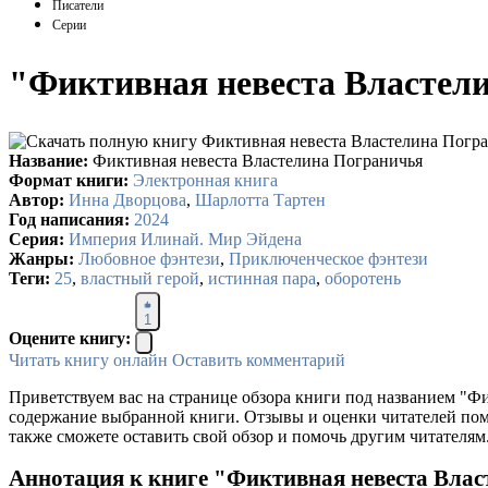
Писатели
Серии
"Фиктивная невеста Властели
Название:
Фиктивная невеста Властелина Пограничья
Формат книги:
Электронная книга
Автор:
Инна Дворцова
,
Шарлотта Тартен
Год написания:
2024
Серия:
Империя Илинай. Мир Эйдена
Жанры:
Любовное фэнтези
,
Приключенческое фэнтези
Теги:
25
,
властный герой
,
истинная пара
,
оборотень
1
Оцените книгу:
Читать книгу онлайн
Оставить комментарий
Приветствуем вас на странице обзора книги под названием "Ф
содержание выбранной книги. Отзывы и оценки читателей помо
также сможете оставить свой обзор и помочь другим читателям
Аннотация к книге "Фиктивная невеста Влас