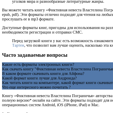
уголков мира и разнообразные литературные жанры.
Вы можете читать книгу «Фиктивная невеста Властелина Пог
epub, pdf). Эти форматы отлично подходят для чтения на любы
прослушать ее в mp3 формате.
Доступные форматы книг, пригодны для использования на разл
необходимости регистрации и отправки СМС.
Перед загрузкой книги у вас есть возможность ознакоми
Тартен
, что позволит вам лучше оценить, насколько эта 
Часто задаваемые вопросы
Какие есть форматы электронных книги?
Как скачать книгу "Фиктивная невеста Властелина Пограничья
В каком формате скачивать книги для Айфона?
Какой формат книги лучше для Андроида?
Как читать книги на компьютере, какой формат книги скачиват
Что еще интересного можно почитать ?
Книгу «Фиктивная невеста Властелина Пограничья» авторств
полную версию* онлайн на сайте. Эти форматы подходят для 
операционных систем Android, iOS (iPhone, iPad) и Mac.