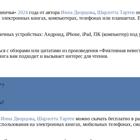
раничья»
2024
года от автора
Инна Дворцова
,
Шарлотта Тартен
он
х электронных книгах, компьютерах, телефонах или планшетах. Е
ичных устройствах: Андроид, iPhone, iPad, ПК (компьютер) под
ться с обзорами или цитатами из произведения «Фиктивная неве
книга вам подходит и вызывает интерес для чтения.
"?
ь?
а
Инна Дворцова
,
Шарлотта Тартен
можно скачать бесплатно в раз
использования на электронных книгах, мобильных телефонах, с