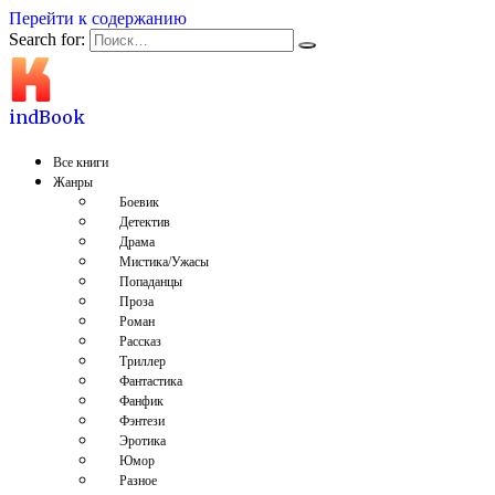
Перейти к содержанию
Search for:
indBook
Все книги
Жанры
Боевик
Детектив
Драма
Мистика/Ужасы
Попаданцы
Проза
Роман
Рассказ
Триллер
Фантастика
Фанфик
Фэнтези
Эротика
Юмор
Разное