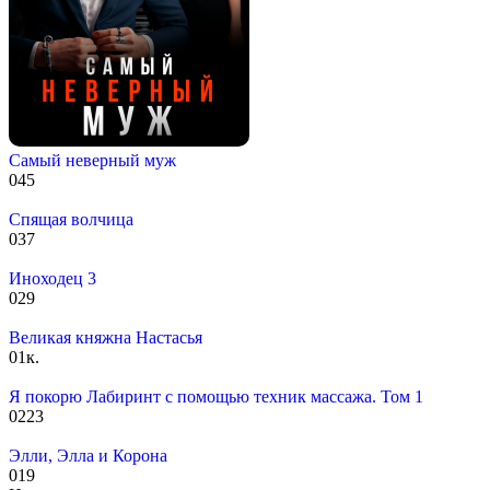
Самый неверный муж
0
45
Спящая волчица
0
37
Иноходец 3
0
29
Великая княжна Настасья
0
1к.
Я покорю Лабиринт с помощью техник массажа. Том 1
0
223
Элли, Элла и Корона
0
19