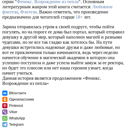
серии "
Феникс. Возрождение из пепла
". Основным
литературным жанром этой книги считается:
Любовное
фэнтези
,
Фэнтези
. Важно отметить, что произведение
предназначено для читателей старше
18+
лет.
Зарина отправилась утром к своей подруге, чтобы пойти
погулять, но на пороге ее дома был портал, который отправил
девушку в другой мир, который наполнен магией и разными
чудесами, но не все так гладко как хотелось бы. На пути
девушки встретились надежные друзья и даже любимые, но
вот ее приключения только начинаются, ведь через неделю
начнется обучение в магической академии в которую она
успешно поступила и даже успела выйти замуж за ее ректора,
но будет это плюсом или нет наша героиня узнает, когда
начнет учиться.
Данная история является продолжением «Феникс.
Возрождение из пепла»
ВКонтакте
Одноклассники
Pinterest
Viber
WhatsApp
Telegram