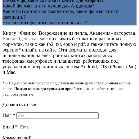
В каком формате скачивать книги для Айфона?
Какой формат книги лучше для Андроида?
Как читать книги на компьютере, какой формат книги
скачивать?
Что еще интересного можно почитать ?
Книгу «Феникс. Возрождение из пепла. Академия» авторства
Елена Одельская
можно скачать бесплатно в различных
форматах, таких как fb2, txt, epub и pdf, а также читать полную
версию* онлайн на сайте. Эти форматы подходят для
использования на электронных книгах, мобильных
телефонах, смартфонах и планшетах, работающих под
управлением операционных систем Android, iOS (iPhone, iPad)
и Mac.
* – На данном веб-ресурсе представлена лишь демонстрационная версия
книги. Полная версия доступна для приобретения на сайте законного
распространителя.
Добавить отзыв
Имя
*
Email
*
Комментарий