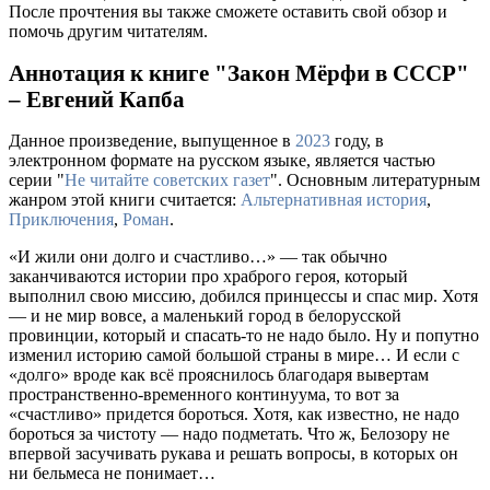
После прочтения вы также сможете оставить свой обзор и
помочь другим читателям.
Аннотация к книге "Закон Мёрфи в СССР"
– Евгений Капба
Данное произведение, выпущенное в
2023
году, в
электронном формате на русском языке, является частью
серии "
Не читайте советских газет
". Основным литературным
жанром этой книги считается:
Альтернативная история
,
Приключения
,
Роман
.
«И жили они долго и счастливо…» — так обычно
заканчиваются истории про храброго героя, который
выполнил свою миссию, добился принцессы и спас мир. Хотя
— и не мир вовсе, а маленький город в белорусской
провинции, который и спасать-то не надо было. Ну и попутно
изменил историю самой большой страны в мире… И если с
«долго» вроде как всё прояснилось благодаря вывертам
пространственно-временного континуума, то вот за
«счастливо» придется бороться. Хотя, как известно, не надо
бороться за чистоту — надо подметать. Что ж, Белозору не
впервой засучивать рукава и решать вопросы, в которых он
ни бельмеса не понимает…