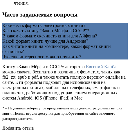
чтения.
Часто задаваемые вопросы
Какие есть форматы электронных книги?
Как скачать книгу "Закон Мёрфи в СССР"?
В каком формате скачивать книги для Айфона?
Какой формат книги лучше для Андроида?
Как читать книги на компьютере, какой формат книги
скачивать?
Что еще интересного можно почитать ?
Книгу «Закон Мёрфи в СССР» авторства
Евгений Капба
можно скачать бесплатно в различных форматах, таких как
fb2, txt, epub и pdf, а также читать полную версию* онлайн на
сайте. Эти форматы подходят для использования на
электронных книгах, мобильных телефонах, смартфонах и
планшетах, работающих под управлением операционных
систем Android, iOS (iPhone, iPad) и Mac.
* – На данном веб-ресурсе представлена лишь демонстрационная версия
книги. Полная версия доступна для приобретения на сайте законного
распространителя.
Добавить отзыв