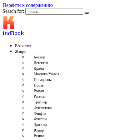
Перейти к содержанию
Search for:
indBook
Все книги
Жанры
Боевик
Детектив
Драма
Мистика/Ужасы
Попаданцы
Проза
Роман
Рассказ
Триллер
Фантастика
Фанфик
Фэнтези
Эротика
Юмор
Разное