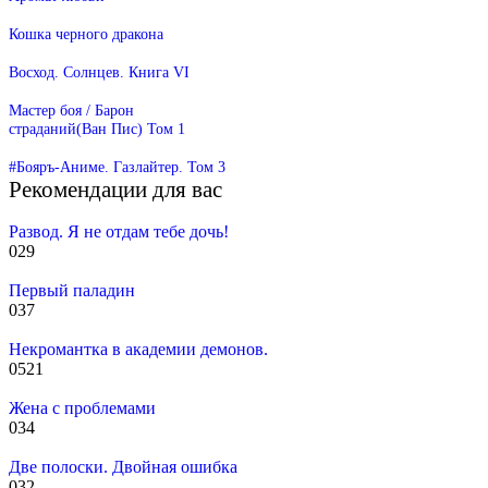
Кошка черного дракона
Восход. Солнцев. Книга VI
Мастер боя / Барон
страданий(Ван Пис) Том 1
#Бояръ-Аниме. Газлайтер. Том 3
Рекомендации для вас
Развод. Я не отдам тебе дочь!
0
29
Первый паладин
0
37
Некромантка в академии демонов.
0
521
Жена с проблемами
0
34
Две полоски. Двойная ошибка
0
32