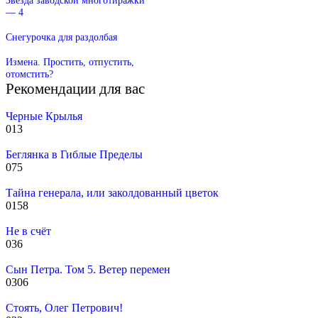
— 4
Снегурочка для раздолбая
Измена. Простить, отпустить,
отомстить?
Рекомендации для вас
Черные Крылья
0
13
Беглянка в Гиблые Пределы
0
75
Тайна генерала, или заколдованный цветок
0
158
Не в счёт
0
36
Сын Петра. Том 5. Ветер перемен
0
306
Стоять, Олег Петрович!