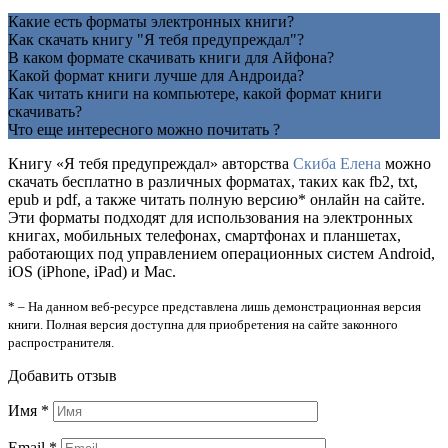
Какие есть форматы электронных книги?
Как скачать книгу "Я тебя предупреждал"?
В каком формате скачивать книги для Айфона?
Какой формат книги лучше для Андроида?
Как читать книги на компьютере, какой формат книги
скачивать?
Что еще интересного можно почитать ?
Книгу «Я тебя предупреждал» авторства
Скиба Елена
можно
скачать бесплатно в различных форматах, таких как fb2, txt,
epub и pdf, а также читать полную версию* онлайн на сайте.
Эти форматы подходят для использования на электронных
книгах, мобильных телефонах, смартфонах и планшетах,
работающих под управлением операционных систем Android,
iOS (iPhone, iPad) и Mac.
* – На данном веб-ресурсе представлена лишь демонстрационная версия
книги. Полная версия доступна для приобретения на сайте законного
распространителя.
Добавить отзыв
Имя
*
Email
*