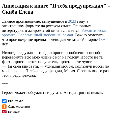
Аннотация к книге "Я тебя предупреждал" –
Скиба Елена
Данное произведение, выпущенное в
2023
году, в
электронном формате на русском языке. Основным
литературным жанром этой книги считается:
Романтическая
эротика
,
Современный любовный роман
. Важно отметить,
что произведение предназначено для читателей старше
18+
лет.
Никогда не думала, что одно простое сообщение способно
перевернуть всю мою жизнь с ног на голову. Просто не та
фраза, просто не тот получатель, просто не те чувства.
— Ты сама виновата, — ухмыльнулся он, скользнув носом по
моей шее. — Я тебя предупреждал, Малая. Я очень много раз
тебя предупреждал.
***
Героев можете обсуждать и ругать. Автора трогать нельзя.
ВКонтакте
Одноклассники
Pinterest