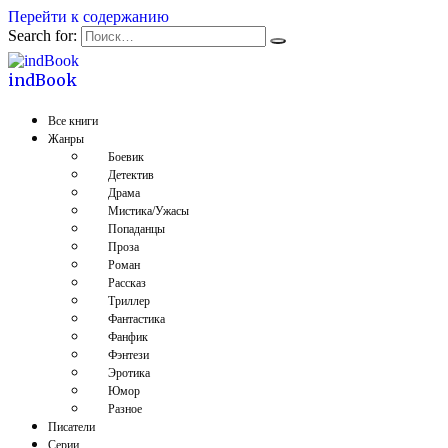
Перейти к содержанию
Search for:
indBook
Все книги
Жанры
Боевик
Детектив
Драма
Мистика/Ужасы
Попаданцы
Проза
Роман
Рассказ
Триллер
Фантастика
Фанфик
Фэнтези
Эротика
Юмор
Разное
Писатели
Серии