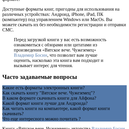
Доступные форматы книг, пригодны для использования на
различных устройствах: Андроид, iPhone, iPad, ПК
(компьютер) под управлением Windows или MacOs. Вы
можете скачать их без необходимости регистрации и отправки
СМС.
Перед загрузкой книги у вас есть возможность
ознакомиться с обзорами или цитатами из
произведения «Вятское вече. Чужеземец»
Владимир Босин
, что позволит вам лучше
оценить, насколько эта книга вам подходит и
вызывает интерес для чтения.
Часто задаваемые вопросы
Какие есть форматы электронных книги?
Как скачать книгу "Вятское вече. Чужеземец"?
В каком формате скачивать книги для Айфона?
Какой формат книги лучше для Андроида?
Как читать книги на компьютере, какой формат книги
скачивать?
Что еще интересного можно почитать ?
Книгу «Вятское вече. Чужеземец» авторства
Владимир Босин