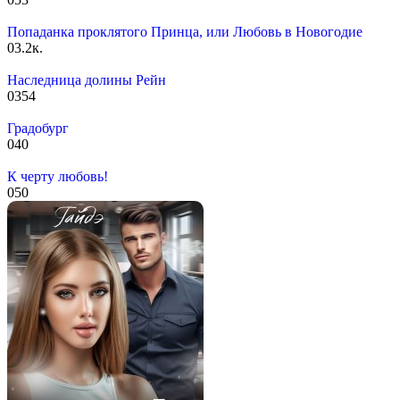
Попаданка проклятого Принца, или Любовь в Новогодие
0
3.2к.
Наследница долины Рейн
0
354
Градобург
0
40
К черту любовь!
0
50