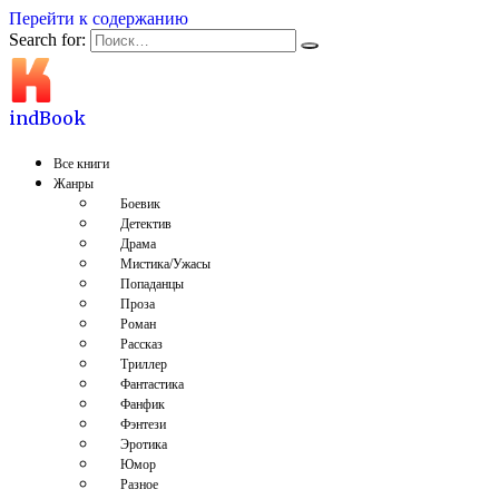
Перейти к содержанию
Search for:
indBook
Все книги
Жанры
Боевик
Детектив
Драма
Мистика/Ужасы
Попаданцы
Проза
Роман
Рассказ
Триллер
Фантастика
Фанфик
Фэнтези
Эротика
Юмор
Разное