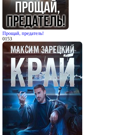
Прощай, предатель!
0
153