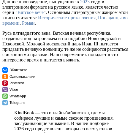
Данное произведение, выпущенное в
2023
году, в
электронном формате на русском языке, является частью
серии "
Вятское вече
". Основным литературным жанром этой
книги считается:
Исторические приключения
,
Попаданцы во
времени
,
Роман
.
Русь пятнадцатого века. Вятская вечевая республика,
созданная под патронажем и по подобию Новгородской и
Псковской. Молодой московский царь Иван III пытается
придавить вечевую вольницу, те же не собираются расстаться
с исконными правами. Наш современник попадает в это
интересное время и пытается выжить.
ВКонтакте
Одноклассники
Pinterest
Viber
WhatsApp
Telegram
KindBook — это онлайн-библиотека, где мы
собираем лучшие и самые свежие произведения,
заслуживающие внимания. В нашей подборке
2026 года представлены авторы со всех уголков