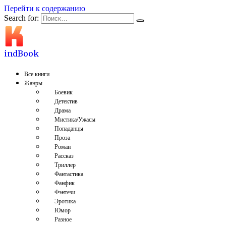
Перейти к содержанию
Search for:
indBook
Все книги
Жанры
Боевик
Детектив
Драма
Мистика/Ужасы
Попаданцы
Проза
Роман
Рассказ
Триллер
Фантастика
Фанфик
Фэнтези
Эротика
Юмор
Разное