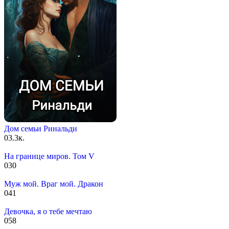
Дом семьи Ринальди
0
3.3к.
На границе миров. Том V
0
30
Муж мой. Враг мой. Дракон
0
41
Девочка, я о тебе мечтаю
0
58