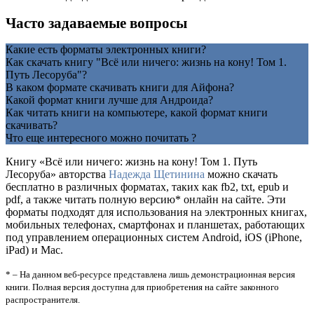
Часто задаваемые вопросы
Какие есть форматы электронных книги?
Как скачать книгу "Всё или ничего: жизнь на кону! Том 1.
Путь Лесоруба"?
В каком формате скачивать книги для Айфона?
Какой формат книги лучше для Андроида?
Как читать книги на компьютере, какой формат книги
скачивать?
Что еще интересного можно почитать ?
Книгу «Всё или ничего: жизнь на кону! Том 1. Путь
Лесоруба» авторства
Надежда Щетинина
можно скачать
бесплатно в различных форматах, таких как fb2, txt, epub и
pdf, а также читать полную версию* онлайн на сайте. Эти
форматы подходят для использования на электронных книгах,
мобильных телефонах, смартфонах и планшетах, работающих
под управлением операционных систем Android, iOS (iPhone,
iPad) и Mac.
* – На данном веб-ресурсе представлена лишь демонстрационная версия
книги. Полная версия доступна для приобретения на сайте законного
распространителя.