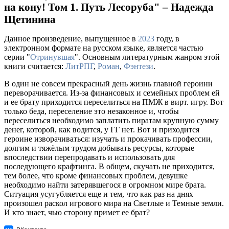
на кону! Том 1. Путь Лесоруба" – Надежда
Щетинина
Данное произведение, выпущенное в
2023
году, в
электронном формате на русском языке, является частью
серии "
Отринувшая
". Основным литературным жанром этой
книги считается:
ЛитРПГ
,
Роман
,
Фэнтези
.
В один не совсем прекрасный день жизнь главной героини
переворачивается. Из-за финансовых и семейных проблем ей
и ее брату приходится переселиться на ПМЖ в вирт. игру. Вот
только беда, переселение это незаконное и, чтобы
переселиться необходимо заплатить пиратам крупную сумму
денег, которой, как водится, у ГГ нет. Вот и приходится
героине изворачиваться: изучать и прокачивать профессии,
долгим и тяжёлым трудом добывать ресурсы, которые
впоследствии перепродавать и использовать для
последующего крафтинга. В общем, скучать не приходится,
тем более, что кроме финансовых проблем, девушке
необходимо найти затерявшегося в огромном мире брата.
Ситуация усугубляется еще и тем, что как раз на днях
произошел раскол игрового мира на Светлые и Темные земли.
И кто знает, чью сторону примет ее брат?