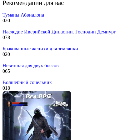
Рекомендации для вас
Туманы Абвиалона
0
20
Наследие Иверийской Династии. Господин Демиург
0
78
Бракованные женихи для землянки
0
20
Невинная для двух боссов
0
65
Волшебный сочельник
0
18