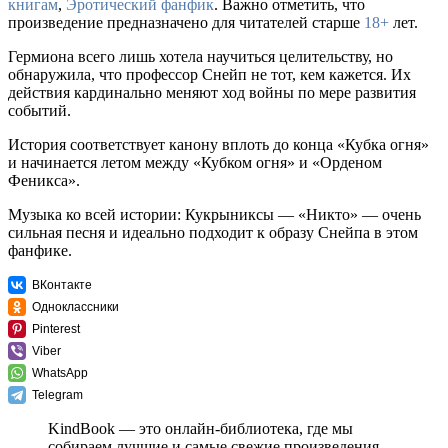
книгам
,
Эротический фанфик
. Важно отметить, что
произведение предназначено для читателей старше
18+
лет.
Гермиона всего лишь хотела научиться целительству, но
обнаружила, что профессор Снейп не тот, кем кажется. Их
действия кардинально меняют ход войны по мере развития
событий.
История соответствует канону вплоть до конца «Кубка огня»
и начинается летом между «Кубком огня» и «Орденом
Феникса».
Музыка ко всей истории: Кукрыниксы — «Никто» — очень
сильная песня и идеально подходит к образу Снейпа в этом
фанфике.
ВКонтакте
Одноклассники
Pinterest
Viber
WhatsApp
Telegram
KindBook — это онлайн-библиотека, где мы
собираем лучшие и самые свежие произведения,