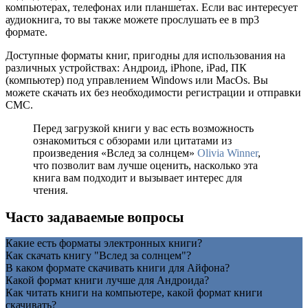
компьютерах, телефонах или планшетах. Если вас интересует
аудиокнига, то вы также можете прослушать ее в mp3
формате.
Доступные форматы книг, пригодны для использования на
различных устройствах: Андроид, iPhone, iPad, ПК
(компьютер) под управлением Windows или MacOs. Вы
можете скачать их без необходимости регистрации и отправки
СМС.
Перед загрузкой книги у вас есть возможность
ознакомиться с обзорами или цитатами из
произведения «Вслед за солнцем»
Olivia Winner
,
что позволит вам лучше оценить, насколько эта
книга вам подходит и вызывает интерес для
чтения.
Часто задаваемые вопросы
Какие есть форматы электронных книги?
Как скачать книгу "Вслед за солнцем"?
В каком формате скачивать книги для Айфона?
Какой формат книги лучше для Андроида?
Как читать книги на компьютере, какой формат книги
скачивать?