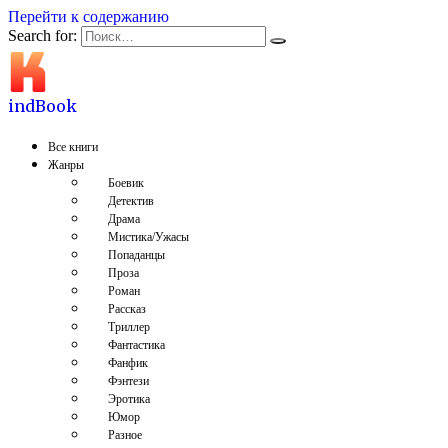
Перейти к содержанию
Search for:
indBook
Все книги
Жанры
Боевик
Детектив
Драма
Мистика/Ужасы
Попаданцы
Проза
Роман
Рассказ
Триллер
Фантастика
Фанфик
Фэнтези
Эротика
Юмор
Разное