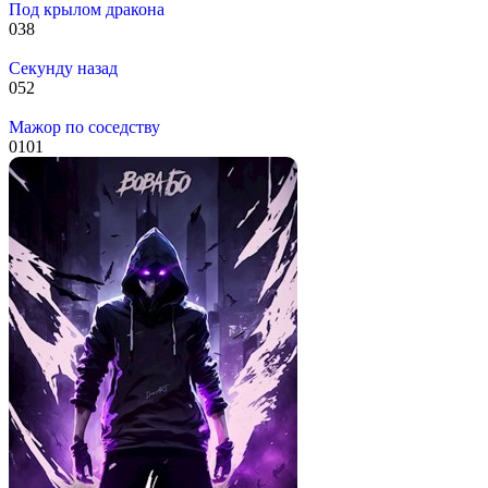
Под крылом дракона
0
38
Секунду назад
0
52
Мажор по соседству
0
101