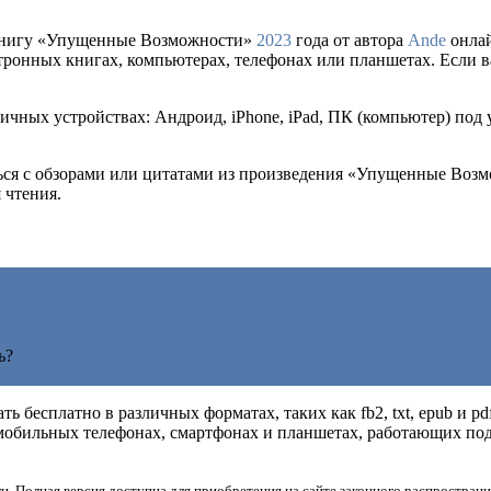
книгу «Упущенные Возможности»
2023
года от автора
Ande
онлайн
тронных книгах, компьютерах, телефонах или планшетах. Если ва
ичных устройствах: Андроид, iPhone, iPad, ПК (компьютер) под
иться с обзорами или цитатами из произведения «Упущенные Во
 чтения.
ь?
ь бесплатно в различных форматах, таких как fb2, txt, epub и p
мобильных телефонах, смартфонах и планшетах, работающих под 
и. Полная версия доступна для приобретения на сайте законного распространи