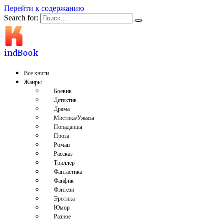
Перейти к содержанию
Search for:
indBook
Все книги
Жанры
Боевик
Детектив
Драма
Мистика/Ужасы
Попаданцы
Проза
Роман
Рассказ
Триллер
Фантастика
Фанфик
Фэнтези
Эротика
Юмор
Разное