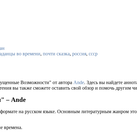
ан
аданцы во времени
,
почти сказка
,
россия
,
ссср
Упущенные Возможности" от автора
Ande
. Здесь вы найдете анно
тения вы также сможете оставить свой обзор и помочь другим чи
" – Ande
 формате на русском языке. Основным литературным жанром это
е времена.