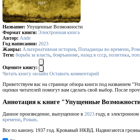
Название:
Упущенные Возможности
Формат книги:
Электронная книга
Автор:
Ande
Год написания:
2023
Жанры:
Альтернативная история
,
Попаданцы во времени
,
Ром
Теги:
борьба за власть
,
бояръаниме
,
назад в ссср
,
политика
,
поп
Оцените книгу:
Читать книгу онлайн
Оставить комментарий
Приветствуем вас на странице обзора книги под названием "
оценки читателей помогут вам сделать свой выбор. После проч
Аннотация к книге "Упущенные Возможности
Данное произведение, выпущенное в
2023
году, в электронном
времени
,
Роман
.
Все по канону. 1937 год. Кровавый НКВД. Надвигаются грозны