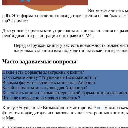
Вы можете читать 
pdf). Эти форматы отлично подходят для чтения на любых элек
mp3 формате.
Доступные форматы книг, пригодны для использования на разл
необходимости регистрации и отправки СМС.
Перед загрузкой книги у вас есть возможность ознаком
насколько эта книга вам подходит и вызывает интерес для
Часто задаваемые вопросы
Какие есть форматы электронных книги?
Как скачать книгу "Упущенные Возможности"?
В каком формате скачивать книги для Айфона?
Какой формат книги лучше для Андроида?
Как читать книги на компьютере, какой формат книги скачиват
Что еще интересного можно почитать ?
Книгу «Упущенные Возможности» авторства
Ande
можно скачат
форматы подходят для использования на электронных книгах, 
и Mac.
* – На данном веб-ресурсе представлена лишь демонстрационная версия книг