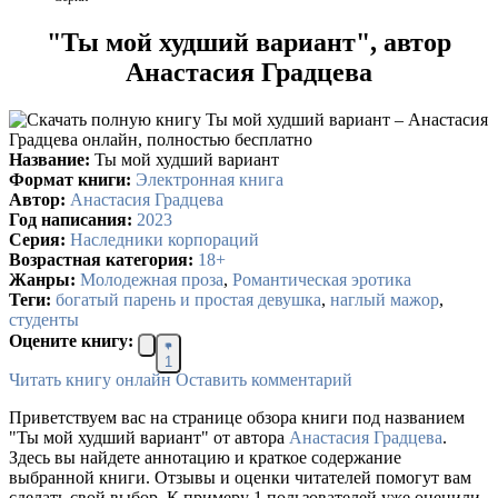
"Ты мой худший вариант", автор
Анастасия Градцева
Название:
Ты мой худший вариант
Формат книги:
Электронная книга
Автор:
Анастасия Градцева
Год написания:
2023
Серия:
Наследники корпораций
Возрастная категория:
18+
Жанры:
Молодежная проза
,
Романтическая эротика
Теги:
богатый парень и простая девушка
,
наглый мажор
,
студенты
Оцените книгу:
1
Читать книгу онлайн
Оставить комментарий
Приветствуем вас на странице обзора книги под названием
"Ты мой худший вариант" от автора
Анастасия Градцева
.
Здесь вы найдете аннотацию и краткое содержание
выбранной книги. Отзывы и оценки читателей помогут вам
сделать свой выбор. К примеру 1 пользователей уже оценили