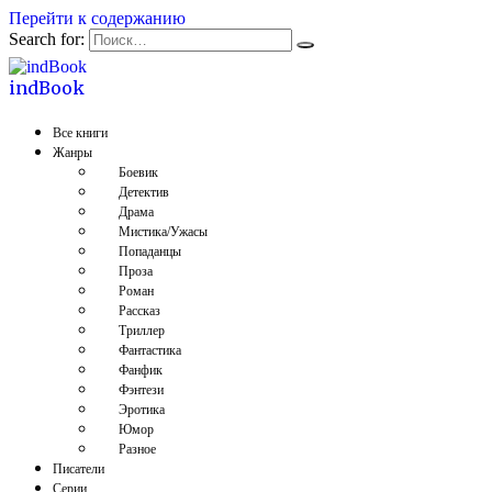
Перейти к содержанию
Search for:
indBook
Все книги
Жанры
Боевик
Детектив
Драма
Мистика/Ужасы
Попаданцы
Проза
Роман
Рассказ
Триллер
Фантастика
Фанфик
Фэнтези
Эротика
Юмор
Разное
Писатели
Серии