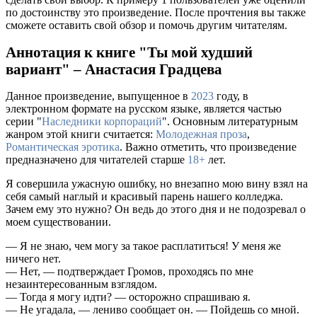
по достоинству это произведение. После прочтения вы также
сможете оставить свой обзор и помочь другим читателям.
Аннотация к книге "Ты мой худший
вариант" – Анастасия Градцева
Данное произведение, выпущенное в
2023
году, в
электронном формате на русском языке, является частью
серии "
Наследники корпораций
". Основным литературным
жанром этой книги считается:
Молодежная проза
,
Романтическая эротика
. Важно отметить, что произведение
предназначено для читателей старше
18+
лет.
Я совершила ужасную ошибку, но внезапно мою вину взял на
себя самый наглый и красивый парень нашего колледжа.
Зачем ему это нужно? Он ведь до этого дня и не подозревал о
моем существовании.
— Я не знаю, чем могу за такое расплатиться! У меня же
ничего нет.
— Нет, — подтверждает Громов, проходясь по мне
незаинтересованным взглядом.
— Тогда я могу идти? — осторожно спрашиваю я.
— Не угадала, — лениво сообщает он. — Пойдешь со мной.