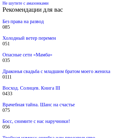
Не шутите с амазонками
Рекомендации для вас
Без права на развод
0
85
Холодный ветер перемен
0
51
Опасные сети «Мамба»
0
35
Драконья свадьба с младшим братом моего жениха
0
111
Восход. Солнцев. Книга III
0
433
Врачебная тайна. Шанс на счастье
0
75
Босс, снимите с нас наручники!
0
56
Тройная измена: ошибка или предательство