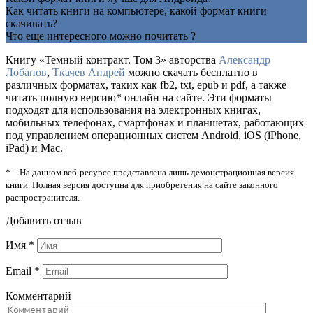
Как читать книги на компьютере, какой формат книги
скачивать?
Что еще интересного можно почитать ?
Книгу «Темный контракт. Том 3» авторства
Александр
Лобанов
,
Ткачев Андрей
можно скачать бесплатно в
различных форматах, таких как fb2, txt, epub и pdf, а также
читать полную версию* онлайн на сайте. Эти форматы
подходят для использования на электронных книгах,
мобильных телефонах, смартфонах и планшетах, работающих
под управлением операционных систем Android, iOS (iPhone,
iPad) и Mac.
* – На данном веб-ресурсе представлена лишь демонстрационная версия
книги. Полная версия доступна для приобретения на сайте законного
распространителя.
Добавить отзыв
Имя
*
Email
*
Комментарий