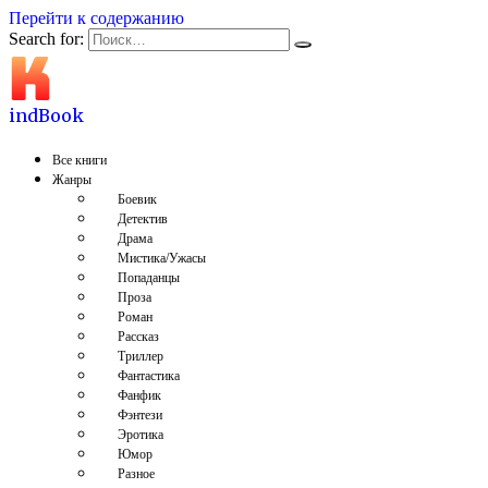
Перейти к содержанию
Search for:
indBook
Все книги
Жанры
Боевик
Детектив
Драма
Мистика/Ужасы
Попаданцы
Проза
Роман
Рассказ
Триллер
Фантастика
Фанфик
Фэнтези
Эротика
Юмор
Разное