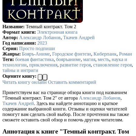
Название:
Темный контракт. Том 2
Формат книги:
Электронная книга
Автор:
Александр Лобанов
,
Ткачев Андрей
Год написания:
2023
Серия:
Просто подпиши
Жанры:
Бояръ-Аниме
,
Городское фэнтези
,
Киберпанк
,
Роман
Теги:
боевая фантастика
,
бояръаниме
,
магия
,
месть
,
наука и
технологии
,
приключения
,
развитие героя
,
становление героя
,
тайны и интриги
Оцените книгу:
Читать книгу онлайн
Оставить комментарий
Приветствуем вас на странице обзора книги под названием
"Темный контракт. Том 2" от автора
Александр Лобанов
,
Ткачев Андрей
. Здесь вы найдете аннотацию и краткое
содержание выбранной книги. Отзывы и оценки читателей
помогут вам сделать свой выбор. После прочтения вы также
сможете оставить свой обзор и помочь другим читателям.
Аннотация к книге "Темный контракт. Том