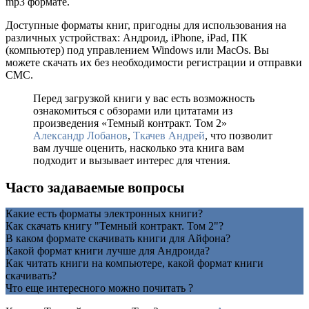
mp3 формате.
Доступные форматы книг, пригодны для использования на
различных устройствах: Андроид, iPhone, iPad, ПК
(компьютер) под управлением Windows или MacOs. Вы
можете скачать их без необходимости регистрации и отправки
СМС.
Перед загрузкой книги у вас есть возможность
ознакомиться с обзорами или цитатами из
произведения «Темный контракт. Том 2»
Александр Лобанов
,
Ткачев Андрей
, что позволит
вам лучше оценить, насколько эта книга вам
подходит и вызывает интерес для чтения.
Часто задаваемые вопросы
Какие есть форматы электронных книги?
Как скачать книгу "Темный контракт. Том 2"?
В каком формате скачивать книги для Айфона?
Какой формат книги лучше для Андроида?
Как читать книги на компьютере, какой формат книги
скачивать?
Что еще интересного можно почитать ?