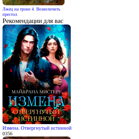
Лжец на троне 4. Возвеличить
престол.
Рекомендации для вас
Измена. Отвергнутый истинной
0
356