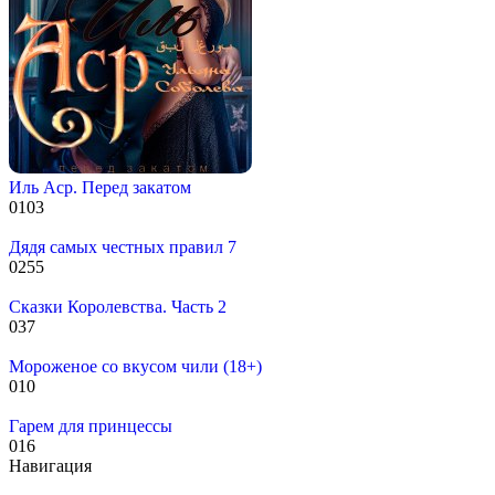
Иль Аср. Перед закатом
0
103
Дядя самых честных правил 7
0
255
Сказки Королевства. Часть 2
0
37
Мороженое со вкусом чили (18+)
0
10
Гарем для принцессы
0
16
Навигация