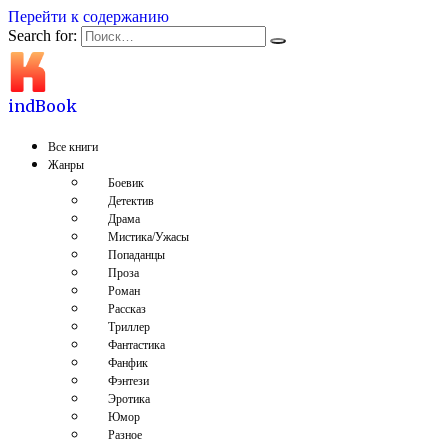
Перейти к содержанию
Search for:
indBook
Все книги
Жанры
Боевик
Детектив
Драма
Мистика/Ужасы
Попаданцы
Проза
Роман
Рассказ
Триллер
Фантастика
Фанфик
Фэнтези
Эротика
Юмор
Разное