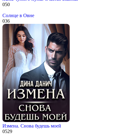
0
50
Солнце в Овне
0
36
Измена. Снова будешь моей
0
529