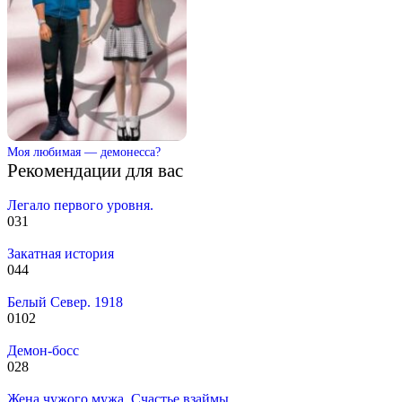
Моя любимая — демонесса?
Рекомендации для вас
Легало первого уровня.
0
31
Закатная история
0
44
Белый Север. 1918
0
102
Демон-босс
0
28
Жена чужого мужа. Счастье взаймы