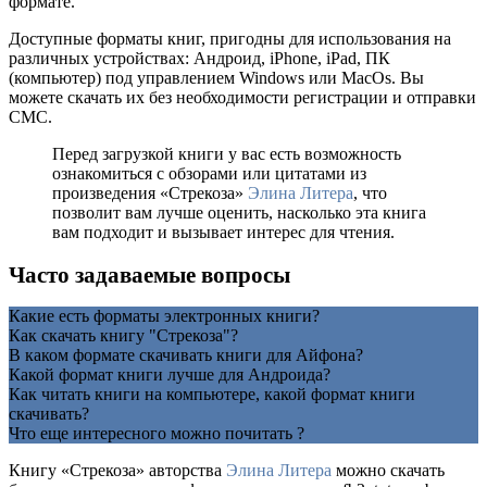
формате.
Доступные форматы книг, пригодны для использования на
различных устройствах: Андроид, iPhone, iPad, ПК
(компьютер) под управлением Windows или MacOs. Вы
можете скачать их без необходимости регистрации и отправки
СМС.
Перед загрузкой книги у вас есть возможность
ознакомиться с обзорами или цитатами из
произведения «Стрекоза»
Элина Литера
, что
позволит вам лучше оценить, насколько эта книга
вам подходит и вызывает интерес для чтения.
Часто задаваемые вопросы
Какие есть форматы электронных книги?
Как скачать книгу "Стрекоза"?
В каком формате скачивать книги для Айфона?
Какой формат книги лучше для Андроида?
Как читать книги на компьютере, какой формат книги
скачивать?
Что еще интересного можно почитать ?
Книгу «Стрекоза» авторства
Элина Литера
можно скачать