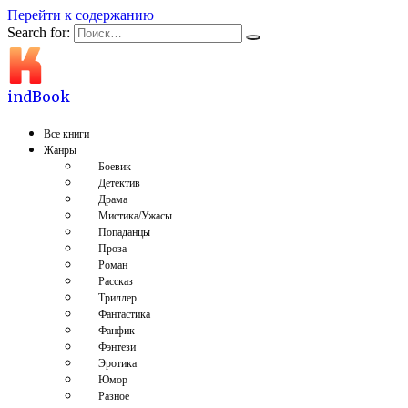
Перейти к содержанию
Search for:
indBook
Все книги
Жанры
Боевик
Детектив
Драма
Мистика/Ужасы
Попаданцы
Проза
Роман
Рассказ
Триллер
Фантастика
Фанфик
Фэнтези
Эротика
Юмор
Разное