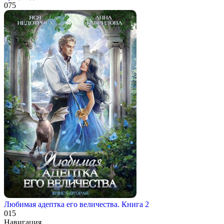
0
75
Любимая адептка его величества. Книга 2
0
15
Навигация