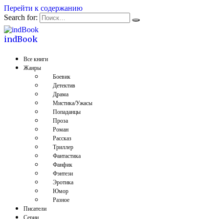
Перейти к содержанию
Search for:
indBook
Все книги
Жанры
Боевик
Детектив
Драма
Мистика/Ужасы
Попаданцы
Проза
Роман
Рассказ
Триллер
Фантастика
Фанфик
Фэнтези
Эротика
Юмор
Разное
Писатели
Серии