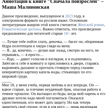
Аннотация к книге "Сначала повзрослей" –
Маша Малиновская
Данное произведение, выпущенное в
2023
году, в
электронном формате на русском языке. Основным
литературным жанром этой книги считается:
Женский роман
,
Романтическая эротика
. Важно отметить, что произведение
предназначено для читателей старше
18+
лет.
— Лучше тебе пойти спать, девочка, — басит он, оборачивая
бёдра полотенцем и хмуро глядя на меня.
— Я.. да, конечно, — делаю шаг назад, смотрю на него, не
отрываясь, — я просто…
— Иди, — давит голосом и взглядом, и я подчиняюсь.
Забегаю к себе в комнату и прислоняюсь к двери, стараясь
выровнять дыхание и прогнать стоящую перед глазами
невероятную картину капель воды, стекающих по его
широкой груди.
_____
Мне 18, у меня учеба, первая любовь и все впереди. Он —
вдвое старше, за плечами неудачный брак, опасная работа и
темное прошлое. Он вытащил из беды, когда мой парень и его
дружки хотели надо мной поглумиться. Оказался
единственным, кто может дать защиту. Но как теперь
защитить своё сердце, если я для него — лишь маленькая