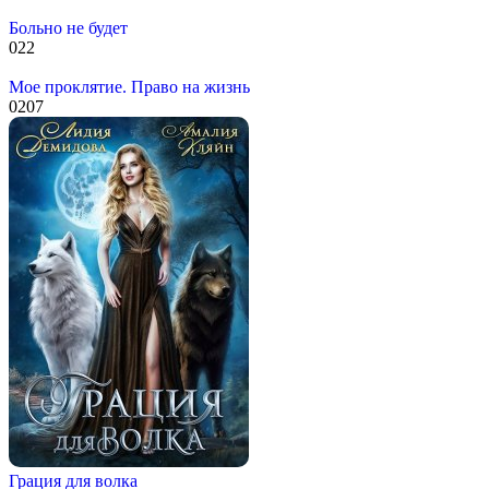
Больно не будет
0
22
Мое проклятие. Право на жизнь
0
207
Грация для волка