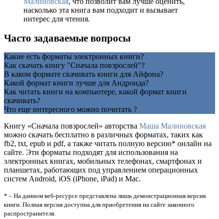
Малиновская
, что позволит вам лучше оценить,
насколько эта книга вам подходит и вызывает
интерес для чтения.
Часто задаваемые вопросы
Какие есть форматы электронных книги?
Как скачать книгу "Сначала повзрослей"?
В каком формате скачивать книги для Айфона?
Какой формат книги лучше для Андроида?
Как читать книги на компьютере, какой формат книги
скачивать?
Что еще интересного можно почитать ?
Книгу «Сначала повзрослей» авторства
Маша Малиновская
можно скачать бесплатно в различных форматах, таких как
fb2, txt, epub и pdf, а также читать полную версию* онлайн на
сайте. Эти форматы подходят для использования на
электронных книгах, мобильных телефонах, смартфонах и
планшетах, работающих под управлением операционных
систем Android, iOS (iPhone, iPad) и Mac.
* – На данном веб-ресурсе представлена лишь демонстрационная версия
книги. Полная версия доступна для приобретения на сайте законного
распространителя.