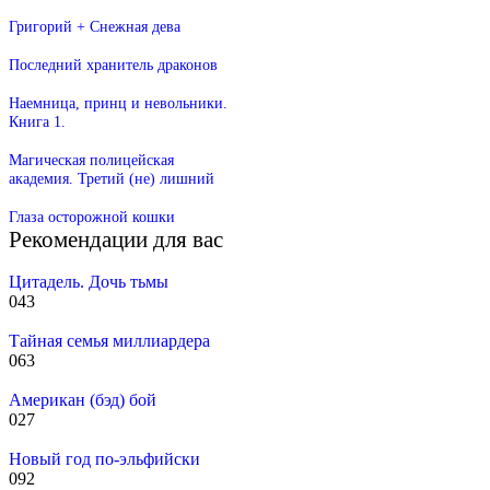
Григорий + Снежная дева
Последний хранитель драконов
Наемница, принц и невольники.
Книга 1.
Магическая полицейская
академия. Третий (не) лишний
Глаза осторожной кошки
Рекомендации для вас
Цитадель. Дочь тьмы
0
43
Тайная семья миллиардера
0
63
Американ (бэд) бой
0
27
Новый год по-эльфийски
0
92