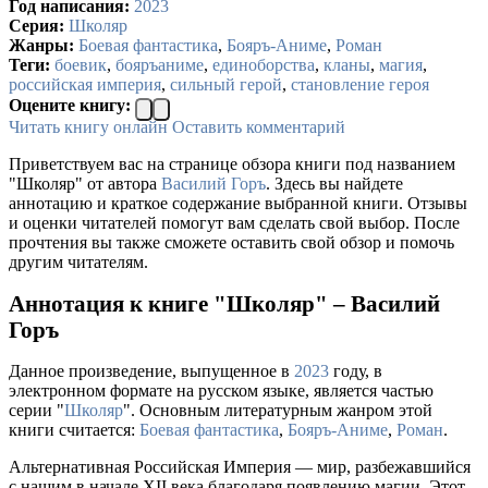
Год написания:
2023
Серия:
Школяр
Жанры:
Боевая фантастика
,
Бояръ-Аниме
,
Роман
Теги:
боевик
,
бояръаниме
,
единоборства
,
кланы
,
магия
,
российская империя
,
сильный герой
,
становление героя
Оцените книгу:
Читать книгу онлайн
Оставить комментарий
Приветствуем вас на странице обзора книги под названием
"Школяр" от автора
Василий Горъ
. Здесь вы найдете
аннотацию и краткое содержание выбранной книги. Отзывы
и оценки читателей помогут вам сделать свой выбор. После
прочтения вы также сможете оставить свой обзор и помочь
другим читателям.
Аннотация к книге "Школяр" – Василий
Горъ
Данное произведение, выпущенное в
2023
году, в
электронном формате на русском языке, является частью
серии "
Школяр
". Основным литературным жанром этой
книги считается:
Боевая фантастика
,
Бояръ-Аниме
,
Роман
.
Альтернативная Российская Империя — мир, разбежавшийся
с нашим в начале XII века благодаря появлению магии. Этот