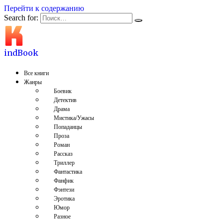
Перейти к содержанию
Search for:
indBook
Все книги
Жанры
Боевик
Детектив
Драма
Мистика/Ужасы
Попаданцы
Проза
Роман
Рассказ
Триллер
Фантастика
Фанфик
Фэнтези
Эротика
Юмор
Разное