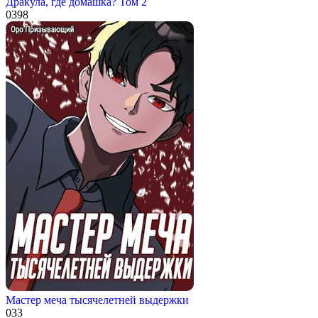
Дракула, где домашка? Том 2
0
398
Мастер меча тысячелетней выдержки
0
33