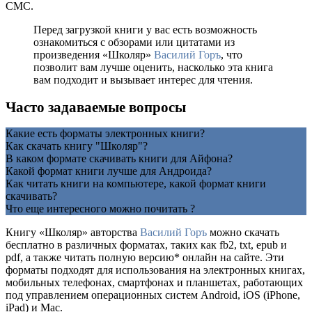
СМС.
Перед загрузкой книги у вас есть возможность
ознакомиться с обзорами или цитатами из
произведения «Школяр»
Василий Горъ
, что
позволит вам лучше оценить, насколько эта книга
вам подходит и вызывает интерес для чтения.
Часто задаваемые вопросы
Какие есть форматы электронных книги?
Как скачать книгу "Школяр"?
В каком формате скачивать книги для Айфона?
Какой формат книги лучше для Андроида?
Как читать книги на компьютере, какой формат книги
скачивать?
Что еще интересного можно почитать ?
Книгу «Школяр» авторства
Василий Горъ
можно скачать
бесплатно в различных форматах, таких как fb2, txt, epub и
pdf, а также читать полную версию* онлайн на сайте. Эти
форматы подходят для использования на электронных книгах,
мобильных телефонах, смартфонах и планшетах, работающих
под управлением операционных систем Android, iOS (iPhone,
iPad) и Mac.