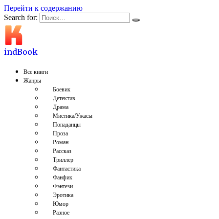
Перейти к содержанию
Search for:
indBook
Все книги
Жанры
Боевик
Детектив
Драма
Мистика/Ужасы
Попаданцы
Проза
Роман
Рассказ
Триллер
Фантастика
Фанфик
Фэнтези
Эротика
Юмор
Разное