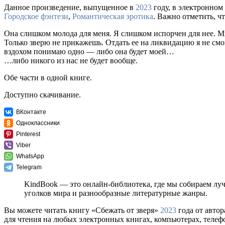
Данное произведение, выпущенное в
2023
году, в электронном 
Городское фэнтези
,
Романтическая эротика
. Важно отметить, ч
Она слишком молода для меня. Я слишком испорчен для нее. М
Только зверю не прикажешь. Отдать ее на ликвидацию я не смог.
вздохом понимаю одно — либо она будет моей…
…либо никого из нас не будет вообще.
Обе части в одной книге.
Доступно скачивание.
ВКонтакте
Одноклассники
Pinterest
Viber
WhatsApp
Telegram
KindBook — это онлайн-библиотека, где мы собираем лу
уголков мира и разнообразные литературные жанры.
Вы можете читать книгу «Сбежать от зверя»
2023
года от авто
для чтения на любых электронных книгах, компьютерах, телефо