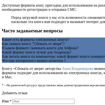
Доступные форматы книг, пригодны для использования на разл
необходимости регистрации и отправки СМС.
Перед загрузкой книги у вас есть возможность ознакомит
насколько эта книга вам подходит и вызывает интерес для
Часто задаваемые вопросы
Какие есть форматы электронных книги?
Как скачать книгу "Сбежать от зверя"?
В каком формате скачивать книги для Айфона?
Какой формат книги лучше для Андроида?
Как читать книги на компьютере, какой формат книги скачиват
Что еще интересного можно почитать ?
Книгу «Сбежать от зверя» авторства
Анна Владимирова
можно 
форматы подходят для использования на электронных книгах, 
и Mac.
* – На данном веб-ресурсе представлена лишь демонстрационная версия книг
Добавить отзыв
Имя
*