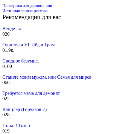
Попаданка для дракона или
Истинная заноза ректора
Рекомендации для вас
Вендетта
0
20
Одиночка VI. Лёд и Гром
0
1.9к.
Сводное безумие.
0
100
Станьте моим мужем, или Семья для мирса
0
66
Требуется мама для демонят
0
22
Канцлер (Горчаков-7)
0
28
Попал! Том 5
0
19