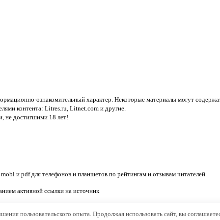
нформационно-ознакомительный характер. Некоторые материалы могут содержат
елями контента:
Litres.ru, Litnet.com
и другие.
, не достигшими 18 лет!
, mobi и pdf для телефонов и планшетов по рейтингам и отзывам читателей.
занием активной ссылки на источник
чшения пользовательского опыта. Продолжая использовать сайт, вы соглашаете