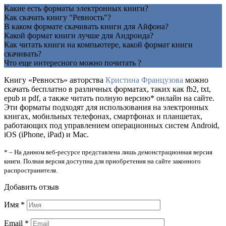
Какие есть форматы электронных книги?
Как скачать книгу "Ревность"?
В каком формате скачивать книги для Айфона?
Какой формат книги лучше для Андроида?
Как читать книги на компьютере, какой формат книги
скачивать?
Что еще интересного можно почитать ?
Книгу «Ревность» авторства
Кристина Французова
можно
скачать бесплатно в различных форматах, таких как fb2, txt,
epub и pdf, а также читать полную версию* онлайн на сайте.
Эти форматы подходят для использования на электронных
книгах, мобильных телефонах, смартфонах и планшетах,
работающих под управлением операционных систем Android,
iOS (iPhone, iPad) и Mac.
* – На данном веб-ресурсе представлена лишь демонстрационная версия
книги. Полная версия доступна для приобретения на сайте законного
распространителя.
Добавить отзыв
Имя
*
Email
*