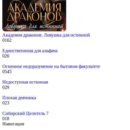
Академия драконов. Ловушка для истинной
0
162
Единственнная для альфача
0
26
Огненное недоразумение на бытовом факультете
0
545
Недоступная истинная
0
29
Плохая девчонка
0
23
Сибирский Целитель 7
0
18
Навигация