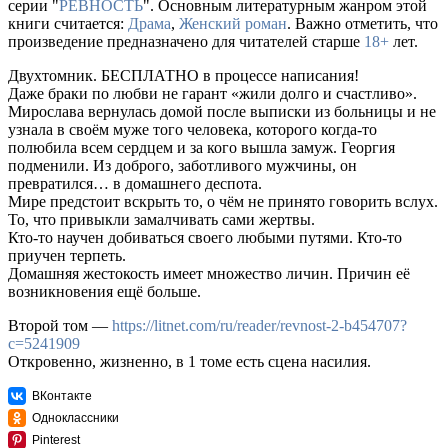
серии "
РЕВНОСТЬ
". Основным литературным жанром этой
книги считается:
Драма
,
Женский роман
. Важно отметить, что
произведение предназначено для читателей старше
18+
лет.
Двухтомник. БЕСПЛАТНО в процессе написания!
Даже браки по любви не гарант «жили долго и счастливо».
Мирослава вернулась домой после выписки из больницы и не
узнала в своём муже того человека, которого когда-то
полюбила всем сердцем и за кого вышла замуж. Георгия
подменили. Из доброго, заботливого мужчины, он
превратился… в домашнего деспота.
Мире предстоит вскрыть то, о чём не принято говорить вслух.
То, что привыкли замалчивать сами жертвы.
Кто-то научен добиваться своего любыми путями. Кто-то
приучен терпеть.
Домашняя жестокость имеет множество личин. Причин её
возникновения ещё больше.
Второй том —
https://litnet.com/ru/reader/revnost-2-b454707?
c=5241909
Откровенно, жизненно, в 1 томе есть сцена насилия.
ВКонтакте
Одноклассники
Pinterest