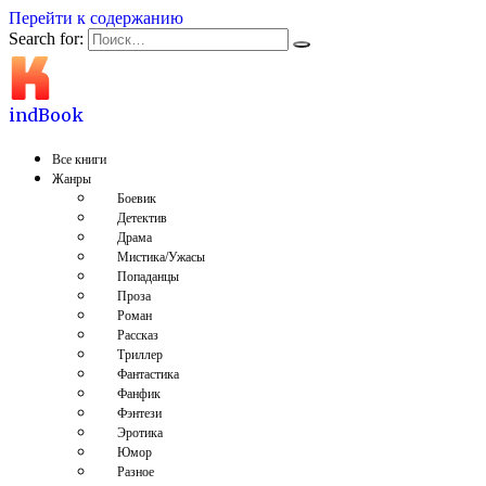
Перейти к содержанию
Search for:
indBook
Все книги
Жанры
Боевик
Детектив
Драма
Мистика/Ужасы
Попаданцы
Проза
Роман
Рассказ
Триллер
Фантастика
Фанфик
Фэнтези
Эротика
Юмор
Разное