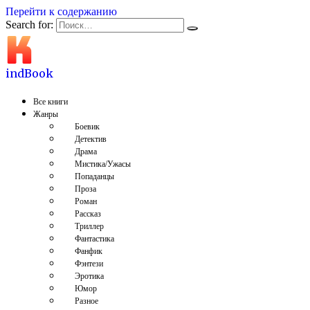
Перейти к содержанию
Search for:
indBook
Все книги
Жанры
Боевик
Детектив
Драма
Мистика/Ужасы
Попаданцы
Проза
Роман
Рассказ
Триллер
Фантастика
Фанфик
Фэнтези
Эротика
Юмор
Разное