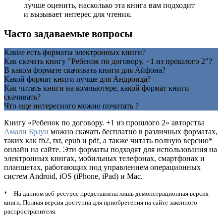
лучше оценить, насколько эта книга вам подходит
и вызывает интерес для чтения.
Часто задаваемые вопросы
Какие есть форматы электронных книги?
Как скачать книгу "Ребенок по договору. +1 из прошлого 2"?
В каком формате скачивать книги для Айфона?
Какой формат книги лучше для Андроида?
Как читать книги на компьютере, какой формат книги
скачивать?
Что еще интересного можно почитать ?
Книгу «Ребенок по договору. +1 из прошлого 2» авторства
Амали Браун
можно скачать бесплатно в различных форматах,
таких как fb2, txt, epub и pdf, а также читать полную версию*
онлайн на сайте. Эти форматы подходят для использования на
электронных книгах, мобильных телефонах, смартфонах и
планшетах, работающих под управлением операционных
систем Android, iOS (iPhone, iPad) и Mac.
* – На данном веб-ресурсе представлена лишь демонстрационная версия
книги. Полная версия доступна для приобретения на сайте законного
распространителя.