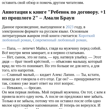
оставить свой обзор и помочь другим читателям.
Аннотация к книге "Ребенок по договору. +1
из прошлого 2" – Амали Браун
Данное произведение, выпущенное в
2023
году, в
электронном формате на русском языке. Основным
литературным жанром этой книги считается:
Короткий
любовный роман
,
Современный любовный роман
.
— Папа, — лепечет Майкл, глядя на мужчину перед собой.
Всё внутри меня замирает, и я нервно сглатываю.
— Нет, сынок, это не папа, — вру, натянув улыбку. — Этот
дядя — брат твоей крёстной, — объясняю малышу, который
вряд ли что-то понимает. Но это больше не для него, а для
того, кто напротив.
— Славный малый,— кидает Алекс Лапин. — Ты, кстати,
никогда не говорила о его отце. Где он? — прищуривается
так, словно уже знает ответ на этот вопрос.
— Неважно, — бросаю.
Он моя первая любовь. Мой первый мужчина. Он тот, с кем я
провела всего одну ночь. А после он предложил мне забыть.
Только я не забыла, потому что он оставил после себя одно
милое круглощёкое напоминание. И теперь он вернулся. И