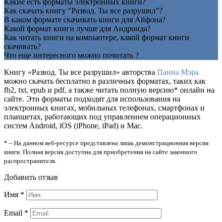
Какие есть форматы электронных книги?
Как скачать книгу "Развод. Ты все разрушил"?
В каком формате скачивать книги для Айфона?
Какой формат книги лучше для Андроида?
Как читать книги на компьютере, какой формат книги
скачивать?
Что еще интересного можно почитать ?
Книгу «Развод. Ты все разрушил» авторства
Панна Мэра
можно скачать бесплатно в различных форматах, таких как
fb2, txt, epub и pdf, а также читать полную версию* онлайн на
сайте. Эти форматы подходят для использования на
электронных книгах, мобильных телефонах, смартфонах и
планшетах, работающих под управлением операционных
систем Android, iOS (iPhone, iPad) и Mac.
* – На данном веб-ресурсе представлена лишь демонстрационная версия
книги. Полная версия доступна для приобретения на сайте законного
распространителя.
Добавить отзыв
Имя
*
Email
*