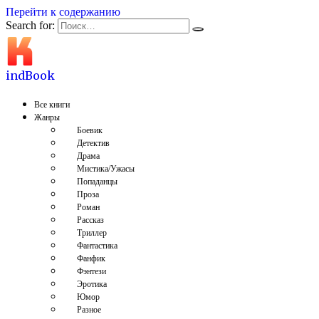
Перейти к содержанию
Search for:
indBook
Все книги
Жанры
Боевик
Детектив
Драма
Мистика/Ужасы
Попаданцы
Проза
Роман
Рассказ
Триллер
Фантастика
Фанфик
Фэнтези
Эротика
Юмор
Разное