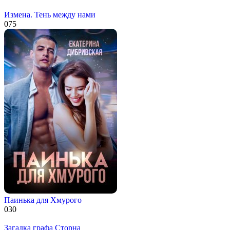
Измена. Тень между нами
0
75
Паинька для Хмурого
0
30
Загадка графа Сторна