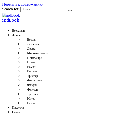
Перейти к содержанию
Search for:
indBook
Все книги
Жанры
Боевик
Детектив
Драма
Мистика/Ужасы
Попаданцы
Проза
Роман
Рассказ
Триллер
Фантастика
Фанфик
Фэнтези
Эротика
Юмор
Разное
Писатели
Серии