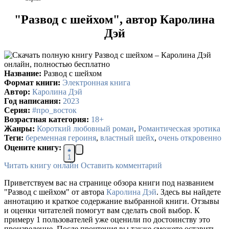
"Развод с шейхом", автор Каролина
Дэй
Название:
Развод с шейхом
Формат книги:
Электронная книга
Автор:
Каролина Дэй
Год написания:
2023
Серия:
#про_восток
Возрастная категория:
18+
Жанры:
Короткий любовный роман
,
Романтическая эротика
Теги:
беременная героиня
,
властный шейх
,
очень откровенно
Оцените книгу:
1
Читать книгу онлайн
Оставить комментарий
Приветствуем вас на странице обзора книги под названием
"Развод с шейхом" от автора
Каролина Дэй
. Здесь вы найдете
аннотацию и краткое содержание выбранной книги. Отзывы
и оценки читателей помогут вам сделать свой выбор. К
примеру 1 пользователей уже оценили по достоинству это
произведение. После прочтения вы также сможете оставить