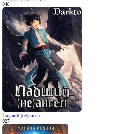
0
48
Падший (не)ангел
0
27