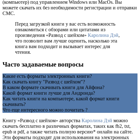
(компьютер) под управлением Windows или MacOs. Вы
можете скачать их без необходимости регистрации и отправки
СМС.
Перед загрузкой книги у вас есть возможность
ознакомиться с обзорами или цитатами из
произведения «Развод с шейхом»
Каролина Дэй
,
что позволит вам лучше оценить, насколько эта
книга вам подходит и вызывает интерес для
чтения.
Часто задаваемые вопросы
Какие есть форматы электронных книги?
Как скачать книгу "Развод с шейхом"?
В каком формате скачивать книги для Айфона?
Какой формат книги лучше для Андроида?
Как читать книги на компьютере, какой формат книги
скачивать?
Что еще интересного можно почитать ?
Книгу «Развод с шейхом» авторства
Каролина Дэй
можно
скачать бесплатно в различных форматах, таких как fb2, txt,
epub и pdf, а также читать полную версию* онлайн на сайте.
Эти форматы подходят для использования на электронных