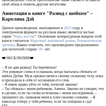
свой обзор и помочь другим читателям.
Аннотация к книге "Развод с шейхом" –
Каролина Дэй
Данное произведение, выпущенное в
2023
году, в
электронном формате на русском языке, является частью
серии "
#про_восток
". Основным литературным жанром этой
книги считается:
Короткий любовный роман
,
Романтическая
эротика
. Важно отметить, что произведение предназначено
для читателей старше
18+
лет.
❤️ЭКСКЛЮЗИВ❤️
– Я не дам развод! Ты беременна!
Эти роковые слова я услышала, когда пыталась сбежать от
шейха Дубая. Муж прижал меня к своему сильному телу, пока
я приходила в себя от осознания его слов.
– Я имею право уйти от тебя, почитай законы!
– Ты сбежала с моим ребенком, Амина. Законы не говорят, что
я сделаю, если ты снова исчезнешь с моим наследником, –
прошипел он, сковывая меня в плен своими словами. – Я
навсегда отберу у тебя ребенка, если ты пойдешь в суд!
***