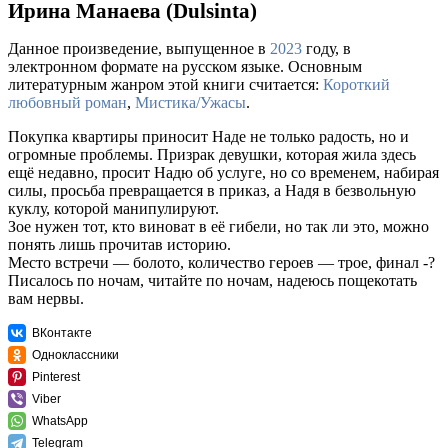
Ирина Манаева (Dulsinta)
Данное произведение, выпущенное в
2023
году, в
электронном формате на русском языке. Основным
литературным жанром этой книги считается:
Короткий
любовный роман
,
Мистика/Ужасы
.
Покупка квартиры приносит Наде не только радость, но и
огромные проблемы. Призрак девушки, которая жила здесь
ещё недавно, просит Надю об услуге, но со временем, набирая
силы, просьба превращается в приказ, а Надя в безвольную
куклу, которой манипулируют.
Зое нужен тот, кто виноват в её гибели, но так ли это, можно
понять лишь прочитав историю.
Место встречи — болото, количество героев — трое, финал -?
Писалось по ночам, читайте по ночам, надеюсь пощекотать
вам нервы.
ВКонтакте
Одноклассники
Pinterest
Viber
WhatsApp
Telegram