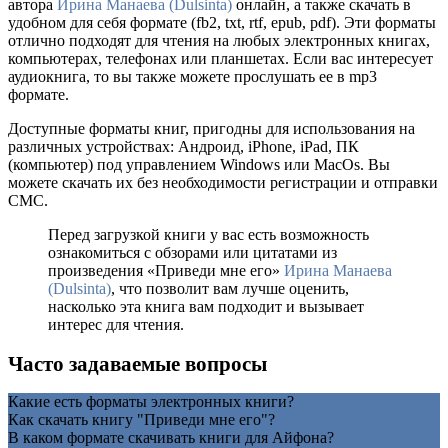
автора
Ирина Манаева (Dulsinta)
онлайн, а также скачать в
удобном для себя формате (fb2, txt, rtf, epub, pdf). Эти форматы
отлично подходят для чтения на любых электронных книгах,
компьютерах, телефонах или планшетах. Если вас интересует
аудиокнига, то вы также можете прослушать ее в mp3
формате.
Доступные форматы книг, пригодны для использования на
различных устройствах: Андроид, iPhone, iPad, ПК
(компьютер) под управлением Windows или MacOs. Вы
можете скачать их без необходимости регистрации и отправки
СМС.
Перед загрузкой книги у вас есть возможность
ознакомиться с обзорами или цитатами из
произведения «Приведи мне его»
Ирина Манаева
(Dulsinta)
, что позволит вам лучше оценить,
насколько эта книга вам подходит и вызывает
интерес для чтения.
Часто задаваемые вопросы
Какие есть форматы электронных книги?
Как скачать книгу "Приведи мне его"?
В каком формате скачивать книги для Айфона?