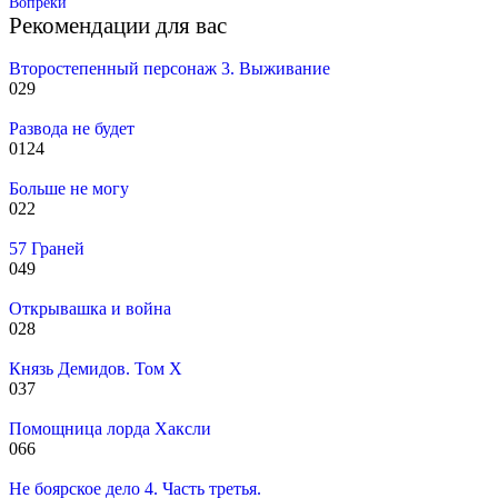
Вопреки
Рекомендации для вас
Второстепенный персонаж 3. Выживание
0
29
Развода не будет
0
124
Больше не могу
0
22
57 Граней
0
49
Открывашка и война
0
28
Князь Демидов. Том X
0
37
Помощница лорда Хаксли
0
66
Не боярское дело 4. Часть третья.