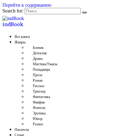
Перейти к содержанию
Search for:
indBook
Все книги
Жанры
Боевик
Детектив
Драма
Мистика/Ужасы
Попаданцы
Проза
Роман
Рассказ
Триллер
Фантастика
Фанфик
Фэнтези
Эротика
Юмор
Разное
Писатели
Серии