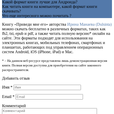
Какой формат книги лучше для Андроида?
Как читать книги на компьютере, какой формат книги
скачивать?
Что еще интересного можно почитать ?
Книгу «Приведи мне его» авторства
Ирина Манаева (Dulsinta)
можно скачать бесплатно в различных форматах, таких как
fb2, txt, epub и pdf, а также читать полную версию* онлайн на
сайте. Эти форматы подходят для использования на
электронных книгах, мобильных телефонах, смартфонах и
планшетах, работающих под управлением операционных
систем Android, iOS (iPhone, iPad) и Mac.
* – На данном веб-ресурсе представлена лишь демонстрационная версия
книги. Полная версия доступна для приобретения на сайте законного
распространителя.
Добавить отзыв
Имя
*
Email
*
Комментарий