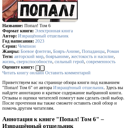
Название:
Попал! Том 6
Формат книги:
Электронная книга
Автор:
Извращённый отшельник
Год написания:
2023
Серия:
Чемпион
Жанры:
Боевое фэнтези
,
Бояръ-Аниме
,
Попаданцы
,
Роман
Теги:
авторский мир
,
бояръаниме
,
жестокость и насилие
,
жизнь
,
сверхспособности
,
сильный герой
,
современность
Оцените книгу:
Читать книгу онлайн
Оставить комментарий
Приветствуем вас на странице обзора книги под названием
"Попал! Том 6" от автора
Извращённый отшельник
. Здесь вы
найдете аннотацию и краткое содержание выбранной книги.
Отзывы и оценки читателей помогут вам сделать свой выбор.
После прочтения вы также сможете оставить свой обзор и
помочь другим читателям.
Аннотация к книге "Попал! Том 6" –
Извращённый отшельник