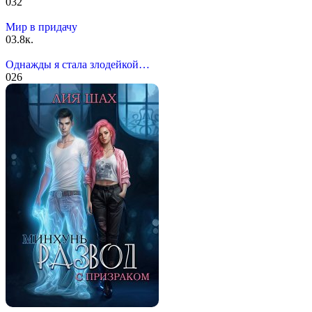
0
32
Мир в придачу
0
3.8к.
Однажды я стала злодейкой…
0
26