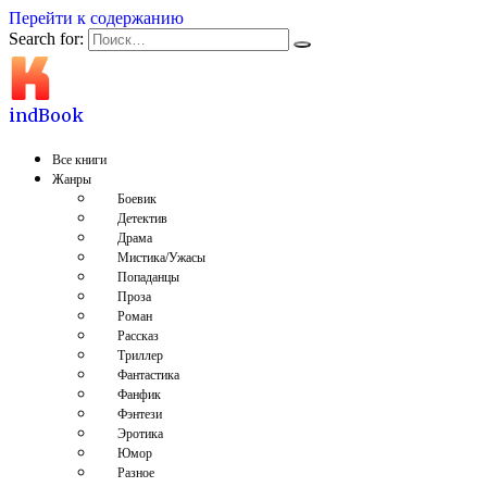
Перейти к содержанию
Search for:
indBook
Все книги
Жанры
Боевик
Детектив
Драма
Мистика/Ужасы
Попаданцы
Проза
Роман
Рассказ
Триллер
Фантастика
Фанфик
Фэнтези
Эротика
Юмор
Разное