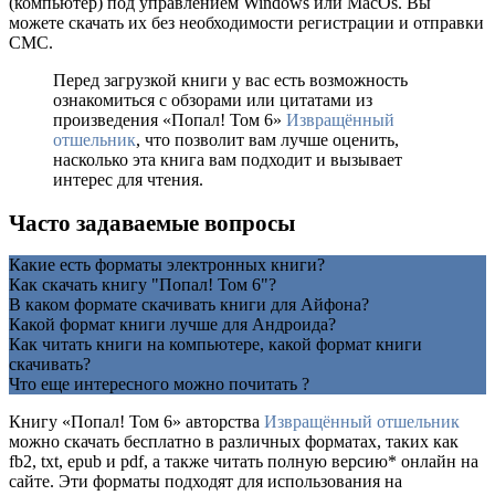
(компьютер) под управлением Windows или MacOs. Вы
можете скачать их без необходимости регистрации и отправки
СМС.
Перед загрузкой книги у вас есть возможность
ознакомиться с обзорами или цитатами из
произведения «Попал! Том 6»
Извращённый
отшельник
, что позволит вам лучше оценить,
насколько эта книга вам подходит и вызывает
интерес для чтения.
Часто задаваемые вопросы
Какие есть форматы электронных книги?
Как скачать книгу "Попал! Том 6"?
В каком формате скачивать книги для Айфона?
Какой формат книги лучше для Андроида?
Как читать книги на компьютере, какой формат книги
скачивать?
Что еще интересного можно почитать ?
Книгу «Попал! Том 6» авторства
Извращённый отшельник
можно скачать бесплатно в различных форматах, таких как
fb2, txt, epub и pdf, а также читать полную версию* онлайн на
сайте. Эти форматы подходят для использования на