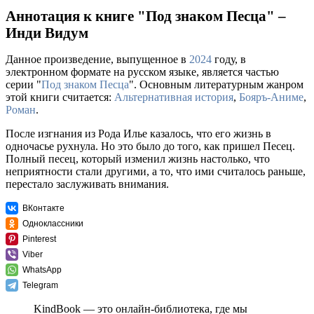
Аннотация к книге "Под знаком Песца" –
Инди Видум
Данное произведение, выпущенное в
2024
году, в
электронном формате на русском языке, является частью
серии "
Под знаком Песца
". Основным литературным жанром
этой книги считается:
Альтернативная история
,
Бояръ-Аниме
,
Роман
.
После изгнания из Рода Илье казалось, что его жизнь в
одночасье рухнула. Но это было до того, как пришел Песец.
Полный песец, который изменил жизнь настолько, что
неприятности стали другими, а то, что ими считалось раньше,
перестало заслуживать внимания.
ВКонтакте
Одноклассники
Pinterest
Viber
WhatsApp
Telegram
KindBook — это онлайн-библиотека, где мы