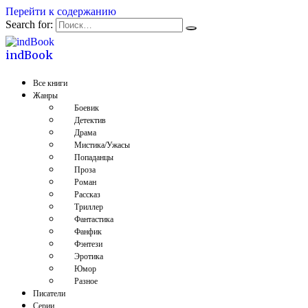
Перейти к содержанию
Search for:
indBook
Все книги
Жанры
Боевик
Детектив
Драма
Мистика/Ужасы
Попаданцы
Проза
Роман
Рассказ
Триллер
Фантастика
Фанфик
Фэнтези
Эротика
Юмор
Разное
Писатели
Серии