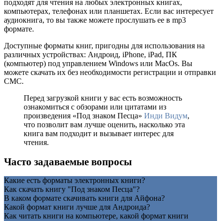
подходят для чтения на любых электронных книгах,
компьютерах, телефонах или планшетах. Если вас интересует
аудиокнига, то вы также можете прослушать ее в mp3
формате.
Доступные форматы книг, пригодны для использования на
различных устройствах: Андроид, iPhone, iPad, ПК
(компьютер) под управлением Windows или MacOs. Вы
можете скачать их без необходимости регистрации и отправки
СМС.
Перед загрузкой книги у вас есть возможность
ознакомиться с обзорами или цитатами из
произведения «Под знаком Песца»
Инди Видум
,
что позволит вам лучше оценить, насколько эта
книга вам подходит и вызывает интерес для
чтения.
Часто задаваемые вопросы
Какие есть форматы электронных книги?
Как скачать книгу "Под знаком Песца"?
В каком формате скачивать книги для Айфона?
Какой формат книги лучше для Андроида?
Как читать книги на компьютере, какой формат книги