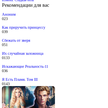
Рекомендации для вас
Аноним
0
23
Как приручить принцессу
0
39
Сбежать от зверя
0
51
Их случайная заложница
0
133
Искажающие Реальность-11
0
36
Я Есть Пламя. Том III
0
143