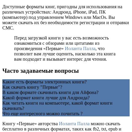
Доступные форматы книг, пригодны для использования на
различных устройствах: Андроид, iPhone, iPad, ПК
(компьютер) под управлением Windows или MacOs. Вы
можете скачать их без необходимости регистрации и отправки
СМС.
Перед загрузкой книги у вас есть возможность
ознакомиться с обзорами или цитатами из
произведения «Первые»
Иоланта Палла
, что
позволит вам лучше оценить, насколько эта книга
вам подходит и вызывает интерес для чтения.
Часто задаваемые вопросы
Какие есть форматы электронных книги?
Как скачать книгу "Первые"?
В каком формате скачивать книги для Айфона?
Какой формат книги лучше для Андроида?
Как читать книги на компьютере, какой формат книги
скачивать?
Что еще интересного можно почитать ?
Книгу «Первые» авторства
Иоланта Палла
можно скачать
бесплатно в различных форматах, таких как fb2, txt, epub и