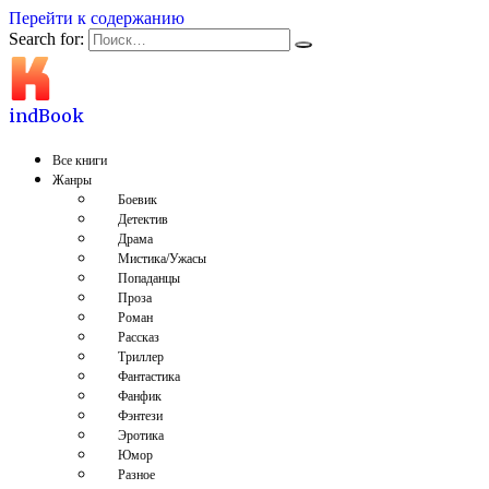
Перейти к содержанию
Search for:
indBook
Все книги
Жанры
Боевик
Детектив
Драма
Мистика/Ужасы
Попаданцы
Проза
Роман
Рассказ
Триллер
Фантастика
Фанфик
Фэнтези
Эротика
Юмор
Разное