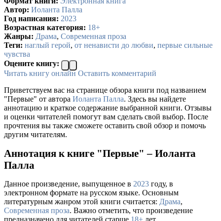
Формат книги:
Электронная книга
Автор:
Иоланта Палла
Год написания:
2023
Возрастная категория:
18+
Жанры:
Драма
,
Современная проза
Теги:
наглый герой
,
от ненависти до любви
,
первые сильные
чувства
Оцените книгу:
Читать книгу онлайн
Оставить комментарий
Приветствуем вас на странице обзора книги под названием
"Первые" от автора
Иоланта Палла
. Здесь вы найдете
аннотацию и краткое содержание выбранной книги. Отзывы
и оценки читателей помогут вам сделать свой выбор. После
прочтения вы также сможете оставить свой обзор и помочь
другим читателям.
Аннотация к книге "Первые" – Иоланта
Палла
Данное произведение, выпущенное в
2023
году, в
электронном формате на русском языке. Основным
литературным жанром этой книги считается:
Драма
,
Современная проза
. Важно отметить, что произведение
предназначено для читателей старше
18+
лет.