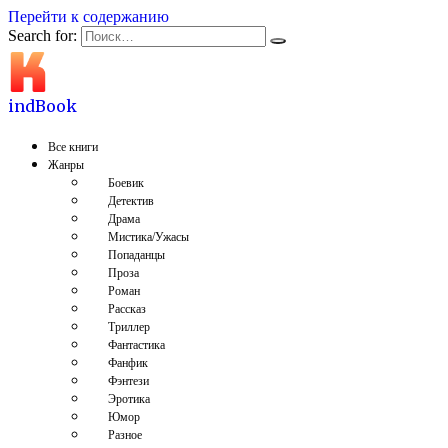
Перейти к содержанию
Search for:
indBook
Все книги
Жанры
Боевик
Детектив
Драма
Мистика/Ужасы
Попаданцы
Проза
Роман
Рассказ
Триллер
Фантастика
Фанфик
Фэнтези
Эротика
Юмор
Разное