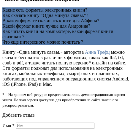
Какие есть форматы электронных книги?
Как скачать книгу "Одна минута славы."?
В каком формате скачивать книги для Айфона?
Какой формат книги лучше для Андроида?
Как читать книги на компьютере, какой формат книги
скачивать?
Что еще интересного можно почитать ?
Книгу «Одна минута славы.» авторства
Анна Трефц
можно
скачать бесплатно в различных форматах, таких как fb2, txt,
epub и pdf, а также читать полную версию* онлайн на сайте.
Эти форматы подходят для использования на электронных
книгах, мобильных телефонах, смартфонах и планшетах,
работающих под управлением операционных систем Android,
iOS (iPhone, iPad) и Mac.
* – На данном веб-ресурсе представлена лишь демонстрационная версия
книги. Полная версия доступна для приобретения на сайте законного
распространителя.
Добавить отзыв
Имя
*