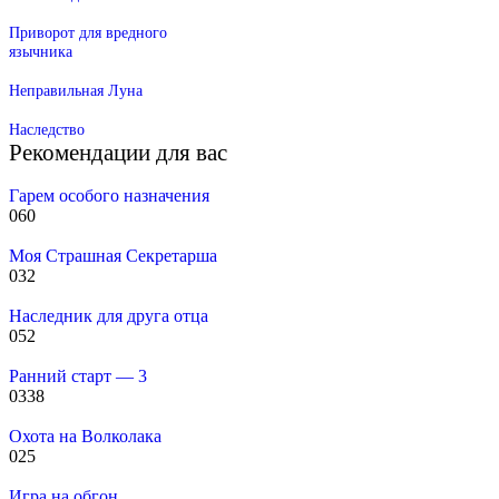
Приворот для вредного
язычника
Неправильная Луна
Наследство
Рекомендации для вас
Гарем особого назначения
0
60
Моя Страшная Секретарша
0
32
Наследник для друга отца
0
52
Ранний старт — 3
0
338
Охота на Волколака
0
25
Игра на обгон