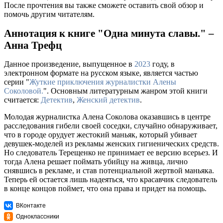
После прочтения вы также сможете оставить свой обзор и
помочь другим читателям.
Аннотация к книге "Одна минута славы." –
Анна Трефц
Данное произведение, выпущенное в
2023
году, в
электронном формате на русском языке, является частью
серии "
Жуткие приключения журналистки Алены
Соколовой.
". Основным литературным жанром этой книги
считается:
Детектив
,
Женский детектив
.
Молодая журналистка Алена Соколова оказавшись в центре
расследования гибели своей соседки, случайно обнаруживает,
что в городе орудует жестокий маньяк, который убивает
девушек-моделей из рекламы женских гигиенических средств.
Но следователь Терещенко не принимает ее версию всерьез. И
тогда Алена решает поймать убийцу на живца, лично
снявшись в рекламе, и став потенциальной жертвой маньяка.
Теперь ей остается лишь надеяться, что красавчик следователь
в конце концов поймет, что она права и придет на помощь.
ВКонтакте
Одноклассники