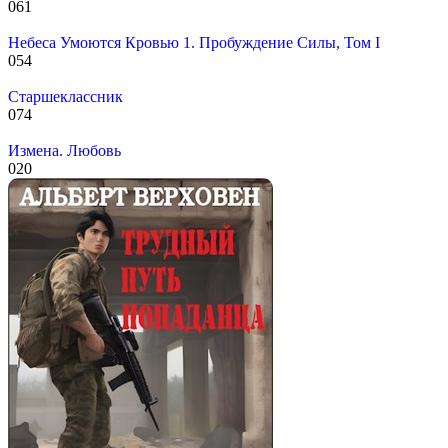
0
61
Небеса Умоются Кровью 1. Пробуждение Силы, Том I
0
54
Старшеклассник
0
74
Измена. Любовь
0
20