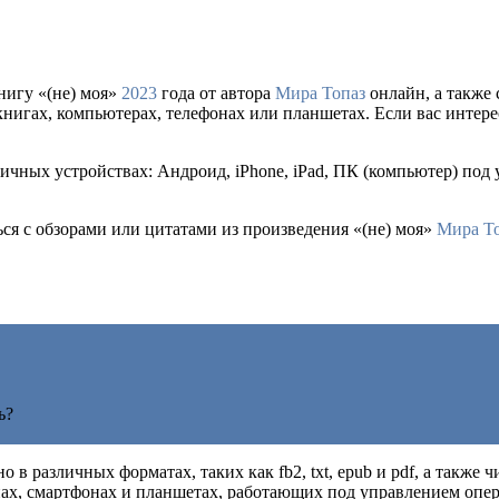
нигу «(не) моя»
2023
года от автора
Мира Топаз
онлайн, а также ск
игах, компьютерах, телефонах или планшетах. Если вас интерес
ичных устройствах: Андроид, iPhone, iPad, ПК (компьютер) под
ься с обзорами или цитатами из произведения «(не) моя»
Мира Т
ь?
о в различных форматах, таких как fb2, txt, epub и pdf, а такж
х, смартфонах и планшетах, работающих под управлением операц