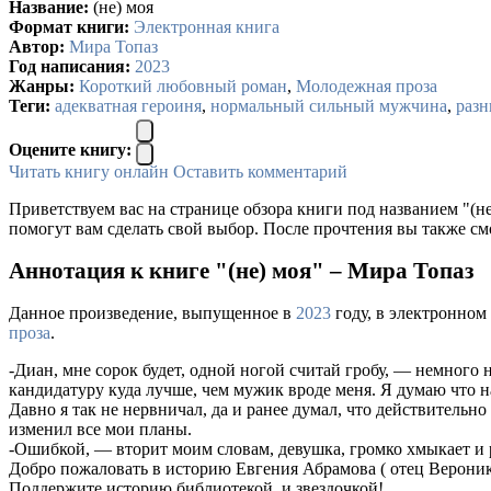
Название:
(не) моя
Формат книги:
Электронная книга
Автор:
Мира Топаз
Год написания:
2023
Жанры:
Короткий любовный роман
,
Молодежная проза
Теги:
адекватная героиня
,
нормальный сильный мужчина
,
разн
Оцените книгу:
Читать книгу онлайн
Оставить комментарий
Приветствуем вас на странице обзора книги под названием "(не
помогут вам сделать свой выбор. После прочтения вы также см
Аннотация к книге "(не) моя" – Мира Топаз
Данное произведение, выпущенное в
2023
году, в электронном
проза
.
-Диан, мне сорок будет, одной ногой считай гробу, — немного 
кандидатуру куда лучше, чем мужик вроде меня. Я думаю что 
Давно я так не нервничал, да и ранее думал, что действительно
изменил все мои планы.
-Ошибкой, — вторит моим словам, девушка, громко хмыкает и р
Добро пожаловать в историю Евгения Абрамова ( отец Вероник
Поддержите историю библиотекой, и звездочкой!