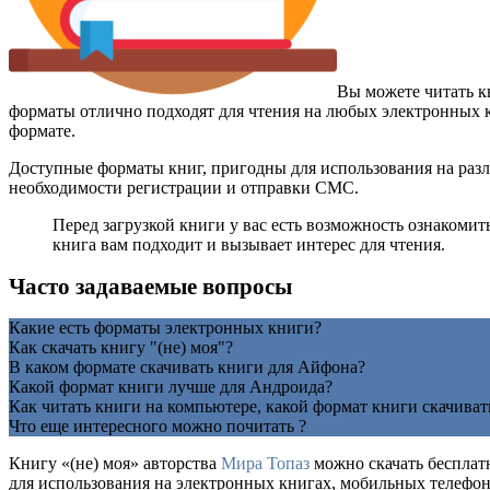
Вы можете читать к
форматы отлично подходят для чтения на любых электронных кн
формате.
Доступные форматы книг, пригодны для использования на разл
необходимости регистрации и отправки СМС.
Перед загрузкой книги у вас есть возможность ознакомит
книга вам подходит и вызывает интерес для чтения.
Часто задаваемые вопросы
Какие есть форматы электронных книги?
Как скачать книгу "(не) моя"?
В каком формате скачивать книги для Айфона?
Какой формат книги лучше для Андроида?
Как читать книги на компьютере, какой формат книги скачиват
Что еще интересного можно почитать ?
Книгу «(не) моя» авторства
Мира Топаз
можно скачать бесплатн
для использования на электронных книгах, мобильных телефона