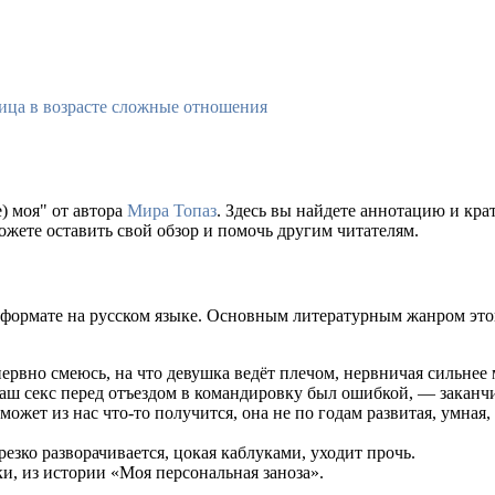
ица в возрасте сложные отношения
) моя" от автора
Мира Топаз
. Здесь вы найдете аннотацию и кр
ожете оставить свой обзор и помочь другим читателям.
 формате на русском языке. Основным литературным жанром это
нервно смеюсь, на что девушка ведёт плечом, нервничая сильнее 
наш секс перед отъездом в командировку был ошибкой, — закан
 может из нас что-то получится, она не по годам развитая, умная
езко разворачивается, цокая каблуками, уходит прочь.
и, из истории «Моя персональная заноза».