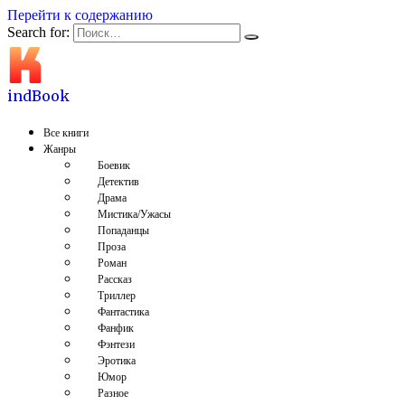
Перейти к содержанию
Search for:
indBook
Все книги
Жанры
Боевик
Детектив
Драма
Мистика/Ужасы
Попаданцы
Проза
Роман
Рассказ
Триллер
Фантастика
Фанфик
Фэнтези
Эротика
Юмор
Разное