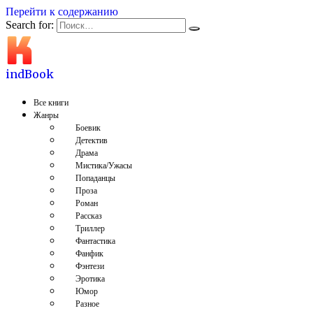
Перейти к содержанию
Search for:
indBook
Все книги
Жанры
Боевик
Детектив
Драма
Мистика/Ужасы
Попаданцы
Проза
Роман
Рассказ
Триллер
Фантастика
Фанфик
Фэнтези
Эротика
Юмор
Разное