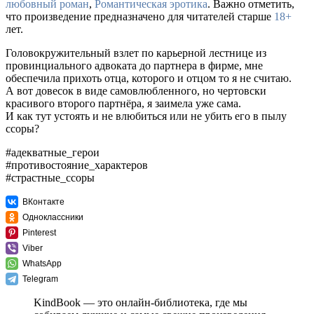
любовный роман
,
Романтическая эротика
. Важно отметить,
что произведение предназначено для читателей старше
18+
лет.
Головокружительный взлет по карьерной лестнице из
провинциального адвоката до партнера в фирме, мне
обеспечила прихоть отца, которого и отцом то я не считаю.
А вот довесок в виде самовлюбленного, но чертовски
красивого второго партнёра, я заимела уже сама.
И как тут устоять и не влюбиться или не убить его в пылу
ссоры?
#адекватные_герои
#противостояние_характеров
#страстные_ссоры
ВКонтакте
Одноклассники
Pinterest
Viber
WhatsApp
Telegram
KindBook — это онлайн-библиотека, где мы