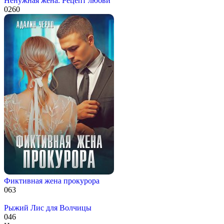
Ненужная жена. Рецепт любви
0
260
Фиктивная жена прокурора
0
63
Рыжий Лис для Волчицы
0
46