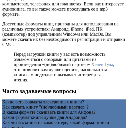
компьютерах, телефонах или планшетах. Если вас интересует
аудиокнига, то вы также можете прослушать ее в mp3
формате.
Доступные форматы книг, пригодны для использования на
различных устройствах: Андроид, iPhone, iPad, ПК
(компьютер) под управлением Windows или MacOs. Вы
можете скачать их без необходимости регистрации и отправки
СМС.
Перед загрузкой книги у вас есть возможность
ознакомиться с обзорами или цитатами из
произведения «(не)любимый партнер»
Хелен Гуда
,
что позволит вам лучше оценить, насколько эта
книга вам подходит и вызывает интерес для
чтения.
Часто задаваемые вопросы
Какие есть форматы электронных книги?
Как скачать книгу "(не)любимый партнер"?
В каком формате скачивать книги для Айфона?
Какой формат книги лучше для Андроида?
Как читать книги на компьютере, какой формат книги
скачивать?