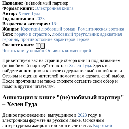
Название:
(не)любимый партнер
Формат книги:
Электронная книга
Автор:
Хелен Гуда
Год написания:
2023
Возрастная категория:
18+
Жанры:
Короткий любовный роман
,
Романтическая эротика
Теги:
горячо и страстно
,
любовный треугольник адекватная
героиня
,
противостояние характеров героев
Оцените книгу:
Читать книгу онлайн
Оставить комментарий
Приветствуем вас на странице обзора книги под названием "
(не)любимый партнер" от автора
Хелен Гуда
. Здесь вы
найдете аннотацию и краткое содержание выбранной книги.
Отзывы и оценки читателей помогут вам сделать свой выбор.
После прочтения вы также сможете оставить свой обзор и
помочь другим читателям.
Аннотация к книге "(не)любимый партнер"
– Хелен Гуда
Данное произведение, выпущенное в
2023
году, в
электронном формате на русском языке. Основным
литературным жанром этой книги считается:
Короткий