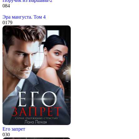
Поручик из Варшавы-2
0
84
Эра мангуста. Том 4
0
179
Его запрет
0
30