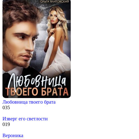
Любовница твоего брата
0
35
Изверг его светлости
0
19
Вероника