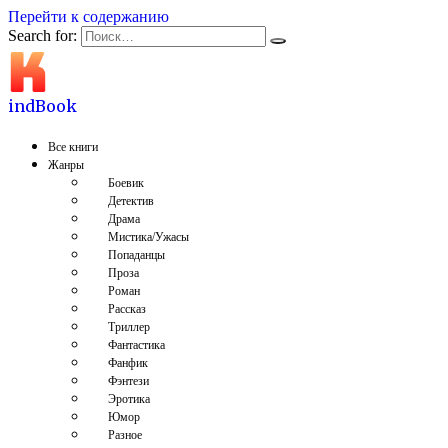
Перейти к содержанию
Search for:
indBook
Все книги
Жанры
Боевик
Детектив
Драма
Мистика/Ужасы
Попаданцы
Проза
Роман
Рассказ
Триллер
Фантастика
Фанфик
Фэнтези
Эротика
Юмор
Разное