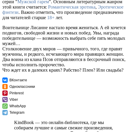
серии "
Мужской гарем
". Основным литературным жанром
этой книги считается:
Романтическая эротика
,
Эротическое
фэнтези
. Важно отметить, что произведение предназначено
для читателей старше
18+
лет.
Воительнице Лисанне настало время жениться. А ей хочется
подвигов, свободной жизни и новых побед. Увы, награда
победительнице — возможность выбрать себе пять молодых
мужей…
Столкновение двух миров — привычного, того, где правят
мужчины, и редкого, исчезающего мира правящих женщин.
Два воина из клана Псов отправляются в бессрочный поиск,
чтобы исполнить пророчество.
Что ждет их в далеких краях? Рабство? Плен? Или свадьба?
ВКонтакте
Одноклассники
Pinterest
Viber
WhatsApp
Telegram
KindBook — это онлайн-библиотека, где мы
собираем лучшие и самые свежие произведения,