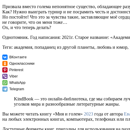
Призвала вместо голема непонятное существо, обладающее раз
Как? Нужно выиграть турнир и не посрамить честь и достоинст
Но постойте! Что это за чувства такие, заставляющие моё серд
не говорите, что он меня тоже…
Ох, и что теперь делать?
Однотомник. Год написания: 2021г. Старое название: «Академи
Теги: академия, попаданец из другой планеты, любовь и юмор,
ВКонтакте
Одноклассники
Pinterest
Viber
WhatsApp
Telegram
KindBook — это онлайн-библиотека, где мы собираем лу
уголков мира и разнообразные литературные жанры.
Вы можете читать книгу «Мия и голем»
2023
года от автора
Ев
на любых электронных книгах, компьютерах, телефонах или пла
Доступные форматы книг, пригодны для использования на разл