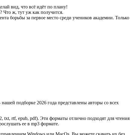
ай вид, что всё идёт по плану!
 Что ж, тут уж как получится.
мента борьбы за первое место среди учеников академии. Только
 нашей подборке 2026 года представлены авторы со всех
, txt, rtf, epub, pdf). Эти форматы отлично подходят для чтения
рослушать ее в mp3 формате.
 управлением Windows или MacOs. Вы можете скачать их без