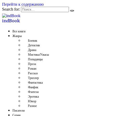
Перейти к содержанию
Search for:
indBook
Все книги
Жанры
Боевик
Детектив
Драма
Мистика/Ужасы
Попаданцы
Проза
Роман
Рассказ
Триллер
Фантастика
Фанфик
Фэнтези
Эротика
Юмор
Разное
Писатели
Серии