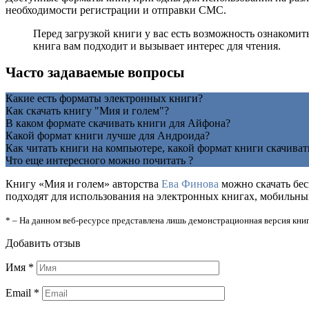
необходимости регистрации и отправки СМС.
Перед загрузкой книги у вас есть возможность ознакоми
книга вам подходит и вызывает интерес для чтения.
Часто задаваемые вопросы
Какие есть форматы электронных книги?
Как скачать книгу "Мия и голем"?
В каком формате скачивать книги для Айфона?
Какой формат книги лучше для Андроида?
Как читать книги на компьютере, какой формат книги скачиват
Что еще интересного можно почитать ?
Книгу «Мия и голем» авторства
Ева Финова
можно скачать бесп
подходят для использования на электронных книгах, мобильных
* – На данном веб-ресурсе представлена лишь демонстрационная версия книг
Добавить отзыв
Имя
*
Email
*