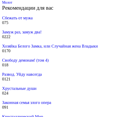
Молот
Рекомендации для вас
Сбежать от мужа
0
75
Замуж раз, замуж два!
0
222
Хозяйка Белого Замка, или Случайная жена Владыки
0
170
Свободу демонам! (том 4)
0
18
Развод. Уйду навсегда
0
121
Хрустальные души
0
24
Законная семья злого опера
0
91
Кристаллический Мир