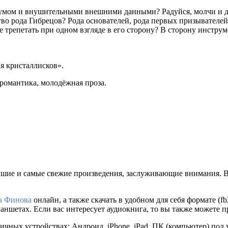
умом и внушительными внешними данными? Радуйся, молчи и дел
во рода Гибрецов? Рода основателей, рода первых призывателей?
це трепетать при одном взгляде в его сторону? В сторону инстру
я кристаллисков».
 романтика, молодёжная проза.
чшие и самые свежие произведения, заслуживающие внимания. В
а Финова
онлайн, а также скачать в удобном для себя формате (fb2
ншетах. Если вас интересует аудиокнига, то вы также можете п
ичных устройствах: Андроид, iPhone, iPad, ПК (компьютер) под