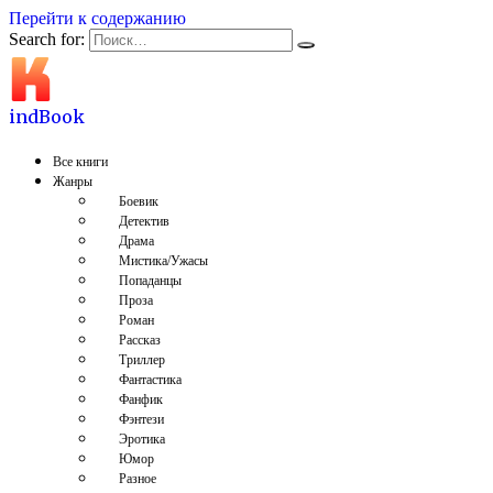
Перейти к содержанию
Search for:
indBook
Все книги
Жанры
Боевик
Детектив
Драма
Мистика/Ужасы
Попаданцы
Проза
Роман
Рассказ
Триллер
Фантастика
Фанфик
Фэнтези
Эротика
Юмор
Разное