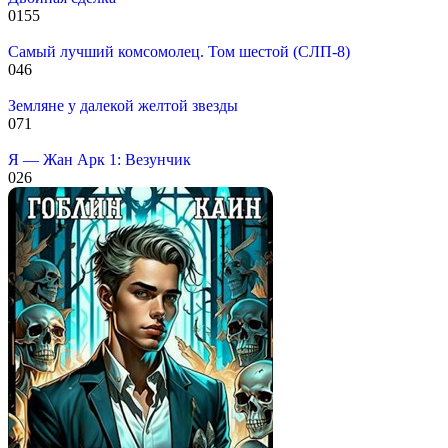
0
155
Самый лучший комсомолец. Том шестой (СЛП-8)
0
46
Земляне у далекой желтой звезды
0
71
Я — Жан Арк 1: Везунчик
0
26