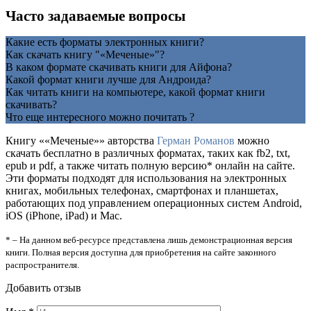
Часто задаваемые вопросы
Какие есть форматы электронных книги?
Как скачать книгу "«Меченые»"?
В каком формате скачивать книги для Айфона?
Какой формат книги лучше для Андроида?
Как читать книги на компьютере, какой формат книги
скачивать?
Что еще интересного можно почитать ?
Книгу ««Меченые»» авторства
Герман Романов
можно
скачать бесплатно в различных форматах, таких как fb2, txt,
epub и pdf, а также читать полную версию* онлайн на сайте.
Эти форматы подходят для использования на электронных
книгах, мобильных телефонах, смартфонах и планшетах,
работающих под управлением операционных систем Android,
iOS (iPhone, iPad) и Mac.
* – На данном веб-ресурсе представлена лишь демонстрационная версия
книги. Полная версия доступна для приобретения на сайте законного
распространителя.
Добавить отзыв