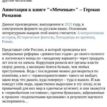
другим читателям.
Аннотация к книге "«Меченые»" – Герман
Романов
Данное произведение, выпущенное в
2023
году, в
электронном формате на русском языке. Основным
литературным жанром этой книги считается:
Альтернативная
история
,
Историческое фэнтези
,
Попаданцы во времени
,
Роман
.
Представьте себе Россию, в которой проведены все
либеральные реформы «девяностых годов» до своего полного
и логического конца по «западному варианту» через тридцать
лет после их начала. Коррупция разъела все органы власти
сверху донизу, а милицию боятся больше, чем любых
преступников. Ведь с последними можно договориться по
понятиям, а вот с «правоохранителями» такого не выйдет,
закон ведь что дышло, куда повернул – туда и вышло. И как
поведут себя люди, нравственно выросшие в эту эпоху, если
привычный для них мир в одночасье исчезнет, и они окажутся
в «первобытном состоянии», причем буквально, заброшенные
в прошлое «подопытными кроликами» в результате научного
эксперимента…