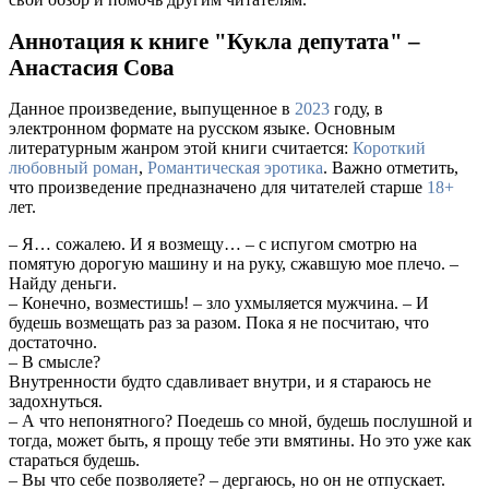
Аннотация к книге "Кукла депутата" –
Анастасия Сова
Данное произведение, выпущенное в
2023
году, в
электронном формате на русском языке. Основным
литературным жанром этой книги считается:
Короткий
любовный роман
,
Романтическая эротика
. Важно отметить,
что произведение предназначено для читателей старше
18+
лет.
– Я… сожалею. И я возмещу… – с испугом смотрю на
помятую дорогую машину и на руку, сжавшую мое плечо. –
Найду деньги.
– Конечно, возместишь! – зло ухмыляется мужчина. – И
будешь возмещать раз за разом. Пока я не посчитаю, что
достаточно.
– В смысле?
Внутренности будто сдавливает внутри, и я стараюсь не
задохнуться.
– А что непонятного? Поедешь со мной, будешь послушной и
тогда, может быть, я прощу тебе эти вмятины. Но это уже как
стараться будешь.
– Вы что себе позволяете? – дергаюсь, но он не отпускает.