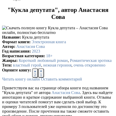
"Кукла депутата", автор Анастасия
Сова
Название:
Кукла депутата
Формат книги:
Электронная книга
Автор:
Анастасия Сова
Год написания:
2023
Возрастная категория:
18+
Жанры:
Короткий любовный роман
,
Романтическая эротика
Теги:
властный герой
,
нежная героиня
,
очень откровенно
Оцените книгу:
2
1
Читать книгу онлайн
Оставить комментарий
Приветствуем вас на странице обзора книги под названием
"Кукла депутата" от автора
Анастасия Сова
. Здесь вы найдете
аннотацию и краткое содержание выбранной книги. Отзывы
и оценки читателей помогут вам сделать свой выбор. К
примеру 3 пользователей уже оценили по достоинству это
произведение. После прочтения вы также сможете оставить
свой обзор и помочь другим читателям.