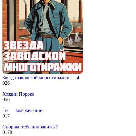
Звезда заводской многотиражки — 4
0
26
Хозяин Порока
0
50
Ты — моё желание
0
17
Спорим, тебе понравится?
0
178