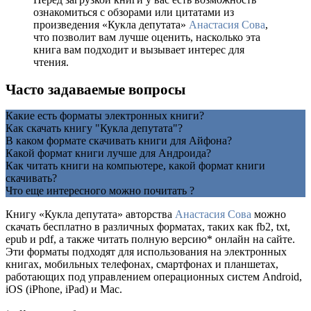
ознакомиться с обзорами или цитатами из
произведения «Кукла депутата»
Анастасия Сова
,
что позволит вам лучше оценить, насколько эта
книга вам подходит и вызывает интерес для
чтения.
Часто задаваемые вопросы
Какие есть форматы электронных книги?
Как скачать книгу "Кукла депутата"?
В каком формате скачивать книги для Айфона?
Какой формат книги лучше для Андроида?
Как читать книги на компьютере, какой формат книги
скачивать?
Что еще интересного можно почитать ?
Книгу «Кукла депутата» авторства
Анастасия Сова
можно
скачать бесплатно в различных форматах, таких как fb2, txt,
epub и pdf, а также читать полную версию* онлайн на сайте.
Эти форматы подходят для использования на электронных
книгах, мобильных телефонах, смартфонах и планшетах,
работающих под управлением операционных систем Android,
iOS (iPhone, iPad) и Mac.