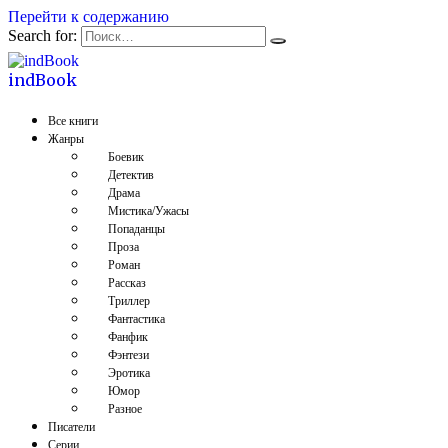
Перейти к содержанию
Search for:
indBook
Все книги
Жанры
Боевик
Детектив
Драма
Мистика/Ужасы
Попаданцы
Проза
Роман
Рассказ
Триллер
Фантастика
Фанфик
Фэнтези
Эротика
Юмор
Разное
Писатели
Серии