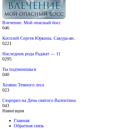
Влечение. Мой опасный босс
0
46
Косплей Сергея Юркина. Сакура-ян.
0
221
Наследник рода Раджат — 11
0
295
Ты подчинишься
0
40
Хозяин Темного леса
0
23
Сюрприз на День святого Валентина
0
43
Навигация
Главная
Обратная связь