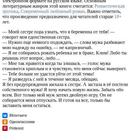
электронном формате на русском языке. Основным
литературным жанром этой книги считается:
Романтическая
эротика
,
Современный любовный роман
. Важно отметить,
что произведение предназначено для читателей старше
18+
лет.
— Моей сестре пора узнать, что я беременна от тебя! —
говорит моя единственная сестра.
— Нужно еще немного подождать, — слова мужа разбивают
мою надежду на ошибку, — не капризничай.
— Я не собираюсь рожать ребенка не в браке, Клим! Либо ты
решишь этот вопрос, либо…
— Мне так нравится когда ты злишься, — голос мужа
становится хриплым и я чувствую, что меня сейчас вывернет.
— Тебе больше не удастся уйти от этой темы!
— Я разведусь с ней в течение месяца, обещаю.
Я без предупреждения заехала к сестре. А застала в её постели
собственного мужа! Я хочу начать новую жизнь. Забыть обо
всем. Вот только мой муж затеял двойную игру. Он не
собирается меня отпускать. И готов на все, только бы
заставить меня остаться.
ВКонтакте
Одноклассники
Pinterest