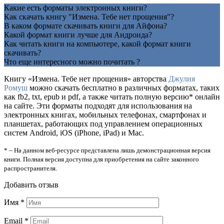
Какие есть форматы электронных книги?
Как скачать книгу "Измена. Тебе нет прощения"?
В каком формате скачивать книги для Айфона?
Какой формат книги лучше для Андроида?
Как читать книги на компьютере, какой формат книги
скачивать?
Что еще интересного можно почитать ?
Книгу «Измена. Тебе нет прощения» авторства
Джулия
Ромуш
можно скачать бесплатно в различных форматах, таких
как fb2, txt, epub и pdf, а также читать полную версию* онлайн
на сайте. Эти форматы подходят для использования на
электронных книгах, мобильных телефонах, смартфонах и
планшетах, работающих под управлением операционных
систем Android, iOS (iPhone, iPad) и Mac.
* – На данном веб-ресурсе представлена лишь демонстрационная версия
книги. Полная версия доступна для приобретения на сайте законного
распространителя.
Добавить отзыв
Имя
*
Email
*