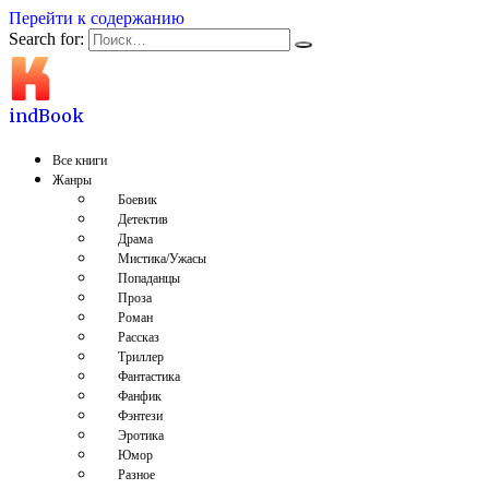
Перейти к содержанию
Search for:
indBook
Все книги
Жанры
Боевик
Детектив
Драма
Мистика/Ужасы
Попаданцы
Проза
Роман
Рассказ
Триллер
Фантастика
Фанфик
Фэнтези
Эротика
Юмор
Разное