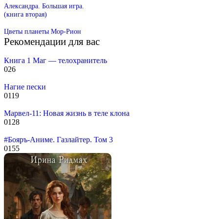
Александра. Большая игра.
(книга вторая)
Цветы планеты Мор-Рион
Рекомендации для вас
Книга 1 Маг — телохранитель
0
26
Нагие пески
0
119
Марвел-11: Новая жизнь в теле клона
0
128
#Бояръ-Аниме. Газлайтер. Том 3
0
155