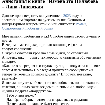
Аннотация к книге "Измена это НЕлюбовь"
– Лина Линевская
Данное произведение, выпущенное в
2023
году, в
электронном формате на русском языке. Основным
литературным жанром этой книги считается:
Роман
,
Современный любовный роман
.
Мне изменил любимый муж! С любовницей своего лучшего
друга.
Вечером в мессенджер пришло вопиющее фото, а
следом сообщение.
С экрана смотрели кроваво алые чулки, со стрелками.
А поверх них — рука с так хорошо узнаваемым обручальным
кольцом.
«Какая-то очередная его глупая шутка, — подумала я, — вот
совсем несмешно!» Но следом прилетело сообщение: «А
теперь ты хочешь со мной дружить? Впрочем, неважно,
выкуси!»
Я хотела получить объяснения от любимого, но он отключил
телефон, а ночью заявился домой пьяный и с любовницей…
Лучшая подруга «поддержала».
— Тебе очень плохо?
— Да, чёрт побери, – ответила я, срываясь в рыдания.
— Не переживай, дальше будет ещё хуже.