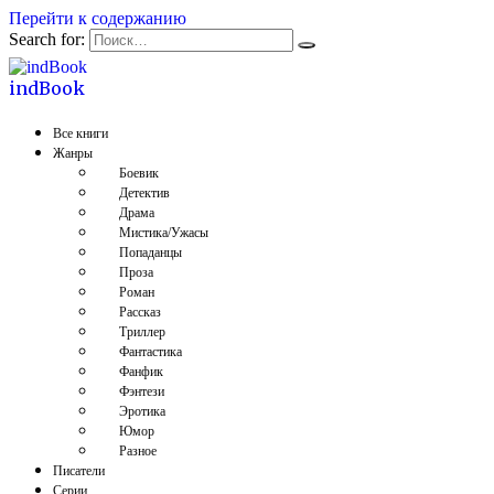
Перейти к содержанию
Search for:
indBook
Все книги
Жанры
Боевик
Детектив
Драма
Мистика/Ужасы
Попаданцы
Проза
Роман
Рассказ
Триллер
Фантастика
Фанфик
Фэнтези
Эротика
Юмор
Разное
Писатели
Серии