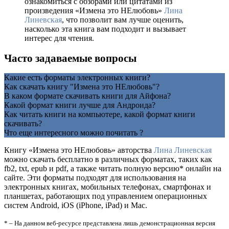
ознакомиться с обзорами или цитатами из
произведения «Измена это НЕлюбовь»
Лина
Линевская
, что позволит вам лучше оценить,
насколько эта книга вам подходит и вызывает
интерес для чтения.
Часто задаваемые вопросы
Какие есть форматы электронных книги?
Как скачать книгу "Измена это НЕлюбовь"?
В каком формате скачивать книги для Айфона?
Какой формат книги лучше для Андроида?
Как читать книги на компьютере, какой формат книги
скачивать?
Что еще интересного можно почитать ?
Книгу «Измена это НЕлюбовь» авторства
Лина Линевская
можно скачать бесплатно в различных форматах, таких как
fb2, txt, epub и pdf, а также читать полную версию* онлайн на
сайте. Эти форматы подходят для использования на
электронных книгах, мобильных телефонах, смартфонах и
планшетах, работающих под управлением операционных
систем Android, iOS (iPhone, iPad) и Mac.
* – На данном веб-ресурсе представлена лишь демонстрационная версия