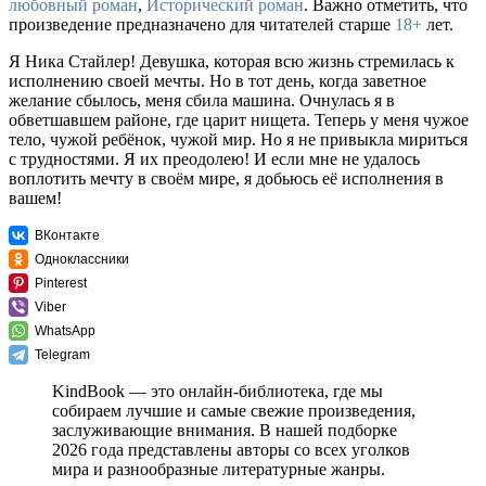
любовный роман
,
Исторический роман
. Важно отметить, что
произведение предназначено для читателей старше
18+
лет.
Я Ника Стайлер! Девушка, которая всю жизнь стремилась к
исполнению своей мечты. Но в тот день, когда заветное
желание сбылось, меня сбила машина. Очнулась я в
обветшавшем районе, где царит нищета. Теперь у меня чужое
тело, чужой ребёнок, чужой мир. Но я не привыкла мириться
с трудностями. Я их преодолею! И если мне не удалось
воплотить мечту в своём мире, я добьюсь её исполнения в
вашем!
ВКонтакте
Одноклассники
Pinterest
Viber
WhatsApp
Telegram
KindBook — это онлайн-библиотека, где мы
собираем лучшие и самые свежие произведения,
заслуживающие внимания. В нашей подборке
2026 года представлены авторы со всех уголков
мира и разнообразные литературные жанры.