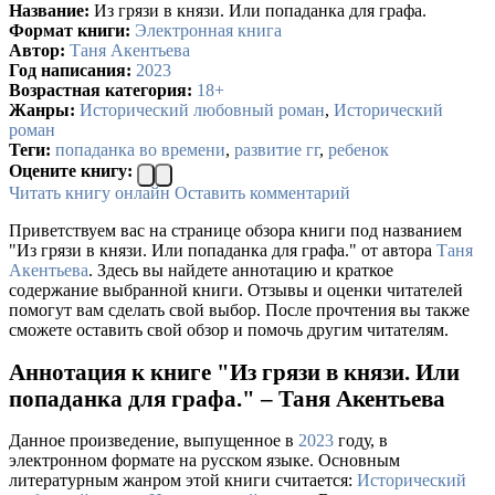
Название:
Из грязи в князи. Или попаданка для графа.
Формат книги:
Электронная книга
Автор:
Таня Акентьева
Год написания:
2023
Возрастная категория:
18+
Жанры:
Исторический любовный роман
,
Исторический
роман
Теги:
попаданка во времени
,
развитие гг
,
ребенок
Оцените книгу:
Читать книгу онлайн
Оставить комментарий
Приветствуем вас на странице обзора книги под названием
"Из грязи в князи. Или попаданка для графа." от автора
Таня
Акентьева
. Здесь вы найдете аннотацию и краткое
содержание выбранной книги. Отзывы и оценки читателей
помогут вам сделать свой выбор. После прочтения вы также
сможете оставить свой обзор и помочь другим читателям.
Аннотация к книге "Из грязи в князи. Или
попаданка для графа." – Таня Акентьева
Данное произведение, выпущенное в
2023
году, в
электронном формате на русском языке. Основным
литературным жанром этой книги считается:
Исторический