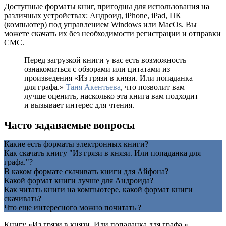
Доступные форматы книг, пригодны для использования на
различных устройствах: Андроид, iPhone, iPad, ПК
(компьютер) под управлением Windows или MacOs. Вы
можете скачать их без необходимости регистрации и отправки
СМС.
Перед загрузкой книги у вас есть возможность
ознакомиться с обзорами или цитатами из
произведения «Из грязи в князи. Или попаданка
для графа.»
Таня Акентьева
, что позволит вам
лучше оценить, насколько эта книга вам подходит
и вызывает интерес для чтения.
Часто задаваемые вопросы
Какие есть форматы электронных книги?
Как скачать книгу "Из грязи в князи. Или попаданка для
графа."?
В каком формате скачивать книги для Айфона?
Какой формат книги лучше для Андроида?
Как читать книги на компьютере, какой формат книги
скачивать?
Что еще интересного можно почитать ?
Книгу «Из грязи в князи. Или попаданка для графа.»