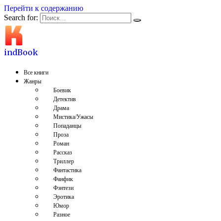
Перейти к содержанию
Search for:
indBook
Все книги
Жанры
Боевик
Детектив
Драма
Мистика/Ужасы
Попаданцы
Проза
Роман
Рассказ
Триллер
Фантастика
Фанфик
Фэнтези
Эротика
Юмор
Разное