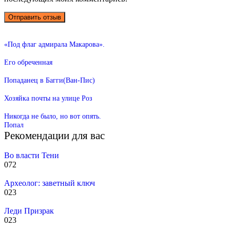
«Под флаг адмирала Макарова».
Его обреченная
Попаданец в Багги(Ван-Пис)
Хозяйка почты на улице Роз
Никогда не было, но вот опять.
Попал
Рекомендации для вас
Во власти Тени
0
72
Археолог: заветный ключ
0
23
Леди Призрак
0
23