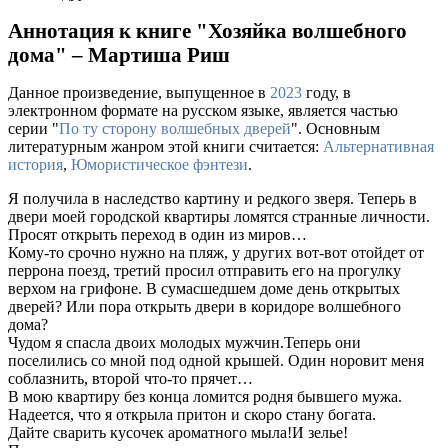
Аннотация к книге "Хозяйка волшебного
дома" – Мартиша Риш
Данное произведение, выпущенное в
2023
году, в
электронном формате на русском языке, является частью
серии "
По ту сторону волшебных дверей
". Основным
литературным жанром этой книги считается:
Альтернативная
история
,
Юмористическое фэнтези
.
Я получила в наследство картину и редкого зверя. Теперь в
двери моей городской квартиры ломятся странные личности.
Просят открыть переход в один из миров…
Кому-то срочно нужно на пляж, у других вот-вот отойдет от
перрона поезд, третий просил отправить его на прогулку
верхом на грифоне. В сумасшедшем доме день открытых
дверей? Или пора открыть двери в коридоре волшебного
дома?
Чудом я спасла двоих молодых мужчин.Теперь они
поселились со мной под одной крышей. Один норовит меня
соблазнить, второй что-то прячет…
В мою квартиру без конца ломится родня бывшего мужа.
Надеется, что я открыла притон и скоро стану богата.
Дайте сварить кусочек ароматного мыла!И зелье!