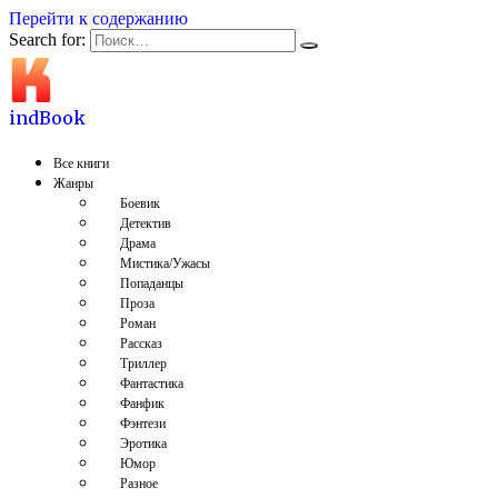
Перейти к содержанию
Search for:
indBook
Все книги
Жанры
Боевик
Детектив
Драма
Мистика/Ужасы
Попаданцы
Проза
Роман
Рассказ
Триллер
Фантастика
Фанфик
Фэнтези
Эротика
Юмор
Разное