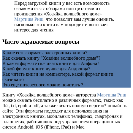
Перед загрузкой книги у вас есть возможность
ознакомиться с обзорами или цитатами из
произведения «Хозяйка волшебного дома»
Мартиша Риш
, что позволит вам лучше оценить,
насколько эта книга вам подходит и вызывает
интерес для чтения.
Часто задаваемые вопросы
Какие есть форматы электронных книги?
Как скачать книгу "Хозяйка волшебного дома"?
В каком формате скачивать книги для Айфона?
Какой формат книги лучше для Андроида?
Как читать книги на компьютере, какой формат книги
скачивать?
Что еще интересного можно почитать ?
Книгу «Хозяйка волшебного дома» авторства
Мартиша Риш
можно скачать бесплатно в различных форматах, таких как
fb2, txt, epub и pdf, а также читать полную версию* онлайн на
сайте. Эти форматы подходят для использования на
электронных книгах, мобильных телефонах, смартфонах и
планшетах, работающих под управлением операционных
систем Android, iOS (iPhone, iPad) и Mac.