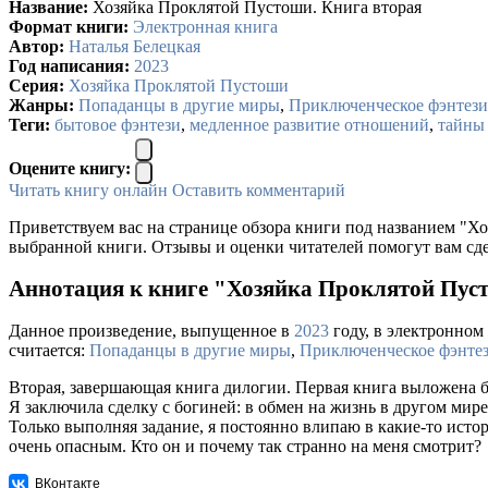
Название:
Хозяйка Проклятой Пустоши. Книга вторая
Формат книги:
Электронная книга
Автор:
Наталья Белецкая
Год написания:
2023
Серия:
Хозяйка Проклятой Пустоши
Жанры:
Попаданцы в другие миры
,
Приключенческое фэнтези
Теги:
бытовое фэнтези
,
медленное развитие отношений
,
тайны 
Оцените книгу:
Читать книгу онлайн
Оставить комментарий
Приветствуем вас на странице обзора книги под названием "Х
выбранной книги. Отзывы и оценки читателей помогут вам сде
Аннотация к книге "Хозяйка Проклятой Пуст
Данное произведение, выпущенное в
2023
году, в электронном 
считается:
Попаданцы в другие миры
,
Приключенческое фэнте
Вторая, завершающая книга дилогии. Первая книга выложена б
Я заключила сделку с богиней: в обмен на жизнь в другом мир
Только выполняя задание, я постоянно влипаю в какие-то исто
очень опасным. Кто он и почему так странно на меня смотрит?
ВКонтакте