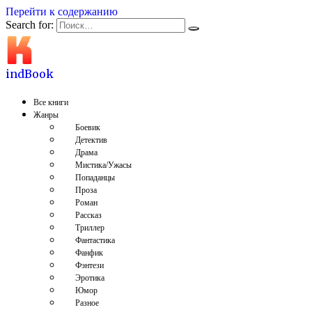
Перейти к содержанию
Search for:
indBook
Все книги
Жанры
Боевик
Детектив
Драма
Мистика/Ужасы
Попаданцы
Проза
Роман
Рассказ
Триллер
Фантастика
Фанфик
Фэнтези
Эротика
Юмор
Разное