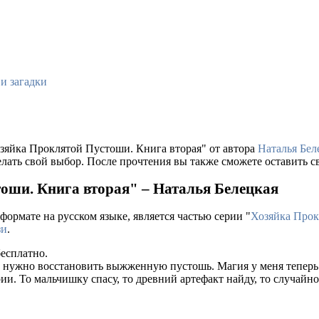
и загадки
озяйка Проклятой Пустоши. Книга вторая" от автора
Наталья Бел
лать свой выбор. После прочтения вы также сможете оставить св
оши. Книга вторая" – Наталья Белецкая
формате на русском языке, является частью серии "
Хозяйка Про
зи
.
есплатно.
е нужно восстановить выжженную пустошь. Магия у меня теперь 
рии. То мальчишку спасу, то древний артефакт найду, то случа