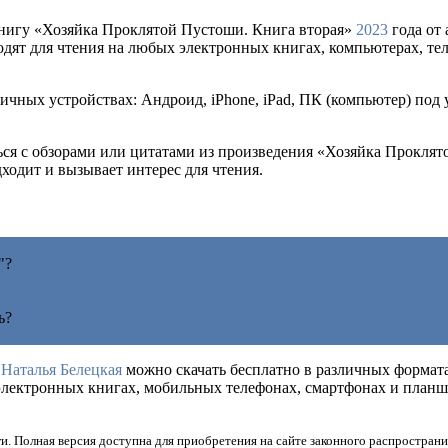
нигу «Хозяйка Проклятой Пустоши. Книга вторая»
2023
года от
подходят для чтения на любых электронных книгах, компьютерах, т
ичных устройствах: Андроид, iPhone, iPad, ПК (компьютер) под
ться с обзорами или цитатами из произведения «Хозяйка Прокля
дходит и вызывает интерес для чтения.
"?
ь?
а
Наталья Белецкая
можно скачать бесплатно в различных форматах,
а электронных книгах, мобильных телефонах, смартфонах и пла
и. Полная версия доступна для приобретения на сайте законного распространи