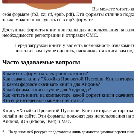
Вы можете читать к
себя формате (fb2, txt, rtf, epub, pdf). Эти форматы отлично 
также можете прослушать ее в mp3 формате.
Доступные форматы книг, пригодны для использования на разл
необходимости регистрации и отправки СМС.
Перед загрузкой книги у вас есть возможность ознакоми
позволит вам лучше оценить, насколько эта книга вам по
Часто задаваемые вопросы
Какие есть форматы электронных книги?
Как скачать книгу "Хозяйка Проклятой Пустоши. Книга вторая
В каком формате скачивать книги для Айфона?
Какой формат книги лучше для Андроида?
Как читать книги на компьютере, какой формат книги скачиват
Что еще интересного можно почитать ?
Книгу «Хозяйка Проклятой Пустоши. Книга вторая» авторств
онлайн на сайте. Эти форматы подходят для использования н
Android, iOS (iPhone, iPad) и Mac.
* – На данном веб-ресурсе представлена лишь демонстрационная версия книг