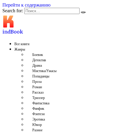
Перейти к содержанию
Search for:
indBook
Все книги
Жанры
Боевик
Детектив
Драма
Мистика/Ужасы
Попаданцы
Проза
Роман
Рассказ
Триллер
Фантастика
Фанфик
Фэнтези
Эротика
Юмор
Разное