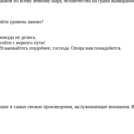
зрывов по всему земному шару, человечество на грани вымирани
ойти уровень заново?
никуда не делись.
сойти с верного пути!
 Усаживайтесь поудобнее, господа. Опора вам понадобится.
чшие и самые свежие произведения, заслуживающие внимания. В