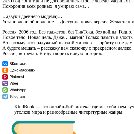
2030 год. Они так и не договорились. После череды ядерных в
Похоронив всех родных, я умираю сама…
…(звуки древнего модема)…
Установлено обновление… Доступна новая версия. Желаете пр
Россия. 2006 год. Без гаджетов, без ТикТока, без войны. Годно.
Новое тело. Новая цель. Даже… магия? Только память и злость 
Вот возьму этот радужный шаткий мирок за… орбиту и не дам 
А будете мешать – расскажу вам сказочку о прекрасном далеко.
Россия, встречай. Я иду творить новую историю.
ВКонтакте
Одноклассники
Pinterest
Viber
WhatsApp
Telegram
KindBook — это онлайн-библиотека, где мы собираем лу
уголков мира и разнообразные литературные жанры.