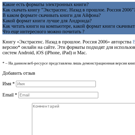
Какие есть форматы электронных книги?
Как скачать книгу "Экстрасенс. Назад в прошлое. Россия 2006"
В каком формате скачивать книги для Айфона?
Какой формат книги лучше для Андроида?
Как читать книги на компьютере, какой формат книги скачиват
Что еще интересного можно почитать ?
Книгу «Экстрасенс. Назад в прошлое. Россия 2006» авторства
В
версию* онлайн на сайте. Эти форматы подходят для использ
систем Android, iOS (iPhone, iPad) и Mac.
* – На данном веб-ресурсе представлена лишь демонстрационная версия книг
Добавить отзыв
Имя
*
Email
*